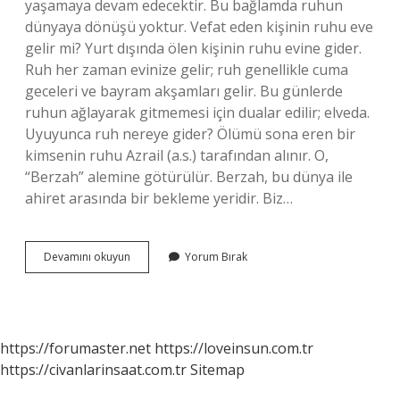
yaşamaya devam edecektir. Bu bağlamda ruhun
dünyaya dönüşü yoktur. Vefat eden kişinin ruhu eve
gelir mi? Yurt dışında ölen kişinin ruhu evine gider.
Ruh her zaman evinize gelir; ruh genellikle cuma
geceleri ve bayram akşamları gelir. Bu günlerde
ruhun ağlayarak gitmemesi için dualar edilir; elveda.
Uyuyunca ruh nereye gider? Ölümü sona eren bir
kimsenin ruhu Azrail (a.s.) tarafından alınır. O,
“Berzah” alemine götürülür. Berzah, bu dünya ile
ahiret arasında bir bekleme yeridir. Biz…
Ölen
Devamını okuyun
Yorum Bırak
Kişinin
Ruhu
Nereye
Gider
https://forumaster.net
https://loveinsun.com.tr
https://civanlarinsaat.com.tr
Sitemap