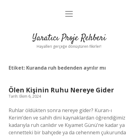
menüyü
Anasayfa
aç
Gizlilik Politikası
Yaratıcı Proje Rehberi
Yasal Uyarı
Hayalleri gerçeğe dönüştüren fikirler!
Hakkımızda
Etiket:
Kuranda ruh bedenden ayrılır mı
Ölen Kişinin Ruhu Nereye Gider
Tarih: Ekim 6, 2024
Ruhlar öldükten sonra nereye gider? Kuran-ı
Kerim’den ve sahih dini kaynaklardan öğrendiğimiz
kadarıyla ruh canlıdır ve Kıyamet Günü’ne kadar ya
cennetteki bir bahçede ya da cehennem çukurunda