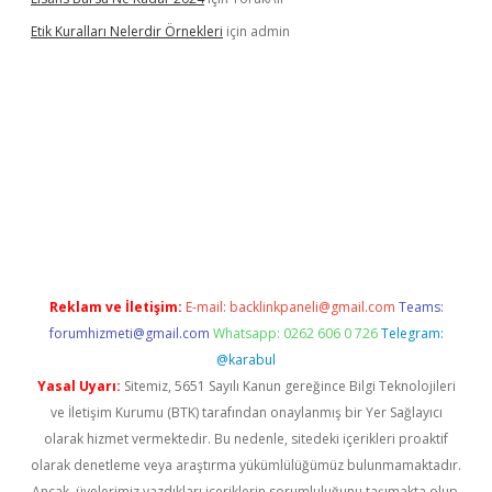
Etik Kuralları Nelerdir Örnekleri
için
admin
t giriş yapamıyorum
ilbet yeni giriş
betexper.xyz
elexbet
Reklam ve İletişim:
E-mail:
backlinkpaneli@gmail.com
Teams:
forumhizmeti@gmail.com
Whatsapp: 0262 606 0 726
Telegram:
@karabul
Yasal Uyarı:
Sitemiz, 5651 Sayılı Kanun gereğince Bilgi Teknolojileri
ve İletişim Kurumu (BTK) tarafından onaylanmış bir Yer Sağlayıcı
olarak hizmet vermektedir. Bu nedenle, sitedeki içerikleri proaktif
olarak denetleme veya araştırma yükümlülüğümüz bulunmamaktadır.
Ancak, üyelerimiz yazdıkları içeriklerin sorumluluğunu taşımakta olup,