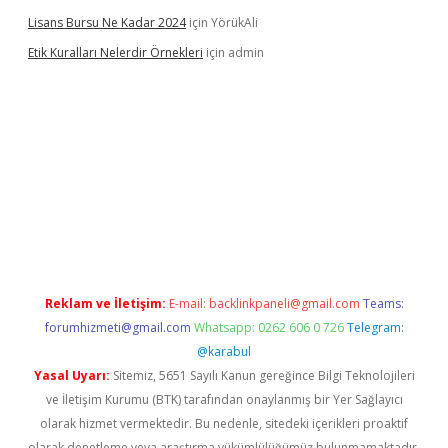
Lisans Bursu Ne Kadar 2024
için
YörükAli
Etik Kuralları Nelerdir Örnekleri
için
admin
t giriş yapamıyorum
ilbet yeni giriş
betexper.xyz
elexbet
Reklam ve İletişim:
E-mail:
backlinkpaneli@gmail.com
Teams:
forumhizmeti@gmail.com
Whatsapp: 0262 606 0 726
Telegram:
@karabul
Yasal Uyarı:
Sitemiz, 5651 Sayılı Kanun gereğince Bilgi Teknolojileri
ve İletişim Kurumu (BTK) tarafından onaylanmış bir Yer Sağlayıcı
olarak hizmet vermektedir. Bu nedenle, sitedeki içerikleri proaktif
olarak denetleme veya araştırma yükümlülüğümüz bulunmamaktadır.