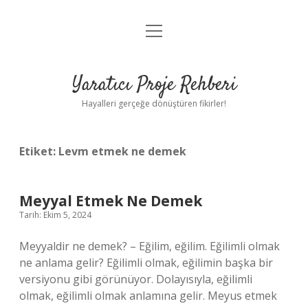
menüyü
Anasayfa
aç
Gizlilik Politikası
Yaratıcı Proje Rehberi
Yasal Uyarı
Hayalleri gerçeğe dönüştüren fikirler!
Hakkımızda
Etiket:
Levm etmek ne demek
Meyyal Etmek Ne Demek
Tarih: Ekim 5, 2024
Meyyaldir ne demek? – Eğilim, eğilim. Eğilimli olmak
ne anlama gelir? Eğilimli olmak, eğilimin başka bir
versiyonu gibi görünüyor. Dolayısıyla, eğilimli
olmak, eğilimli olmak anlamına gelir. Meyus etmek