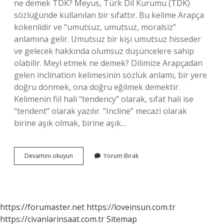
ne demek TDK? Meyus, Türk Dil Kurumu (TDK)
sözlüğünde kullanılan bir sıfattır. Bu kelime Arapça
kökenlidir ve “umutsuz, umutsuz, moralsiz”
anlamına gelir. Umutsuz bir kişi umutsuz hisseder
ve gelecek hakkında olumsuz düşüncelere sahip
olabilir. Meyl etmek ne demek? Dilimize Arapçadan
gelen inclination kelimesinin sözlük anlamı, bir yere
doğru dönmek, ona doğru eğilmek demektir.
Kelimenin fiil hali “tendency” olarak, sıfat hali ise
“tendent” olarak yazılır. “Incline” mecazi olarak
birine aşık olmak, birine aşık…
Meyyal
Devamını okuyun
Yorum Bırak
Etmek
Ne
Demek
https://forumaster.net
https://loveinsun.com.tr
https://civanlarinsaat.com.tr
Sitemap