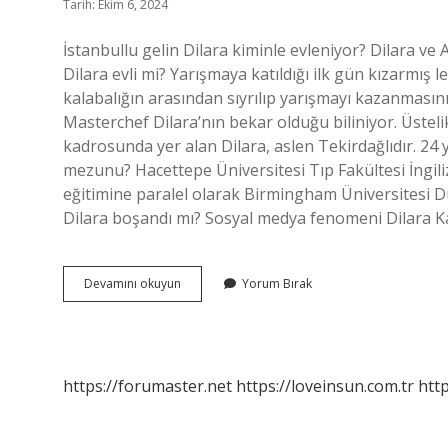
Tarih: Ekim 6, 2024
İstanbullu gelin Dilara kiminle evleniyor? Dilara 
Dilara evli mi? Yarışmaya katıldığı ilk gün kızarmış
kalabalığın arasından sıyrılıp yarışmayı kazanması
Masterchef Dilara’nın bekar olduğu biliniyor. Üsteli
kadrosunda yer alan Dilara, aslen Tekirdağlıdır. 24 
mezunu? Hacettepe Üniversitesi Tıp Fakültesi İngiliz
eğitimine paralel olarak Birmingham Üniversitesi Du
Dilara boşandı mı? Sosyal medya fenomeni Dilara 
Dilaranın
Devamını okuyun
Yorum Bırak
Çocuğu
Var
Mı
https://forumaster.net
https://loveinsun.com.tr
http