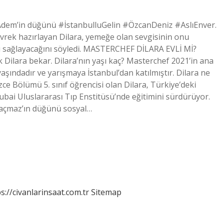
ve Adem’in düğünü #İstanbulluGelin #ÖzcanDeniz #AslıEnver.
 levrek hazırlayan Dilara, yemeğe olan sevgisinin onu
nı sağlayacağını söyledi. MASTERCHEF DİLARA EVLİ Mİ?
k Dilara bekar. Dilara’nın yaşı kaç? Masterchef 2021’in ana
yaşındadır ve yarışmaya İstanbul’dan katılmıştır. Dilara ne
ce Bölümü 5. sınıf öğrencisi olan Dilara, Türkiye’deki
bai Uluslararası Tıp Enstitüsü’nde eğitimini sürdürüyor.
Kaçmaz’ın düğünü sosyal…
s://civanlarinsaat.com.tr
Sitemap