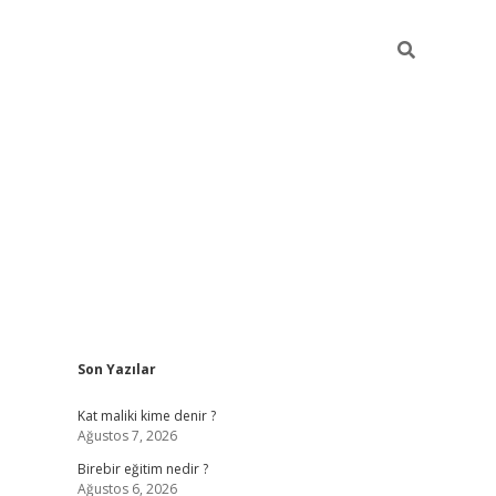
Sidebar
Son Yazılar
https://betci.co/
vd casino giriş
ilbet.casino
ilbet giriş 
Kat maliki kime denir ?
Ağustos 7, 2026
Birebir eğitim nedir ?
Ağustos 6, 2026