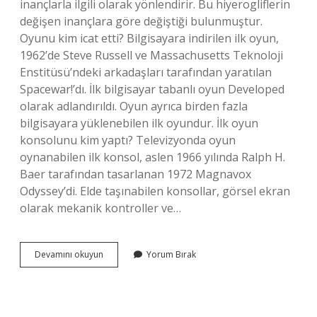
inançlarla ilgili olarak yönlendirir. Bu hiyerogliflerin
değişen inançlara göre değiştiği bulunmuştur.
Oyunu kim icat etti? Bilgisayara indirilen ilk oyun,
1962’de Steve Russell ve Massachusetts Teknoloji
Enstitüsü’ndeki arkadaşları tarafından yaratılan
Spacewar!’dı. İlk bilgisayar tabanlı oyun Developed
olarak adlandırıldı. Oyun ayrıca birden fazla
bilgisayara yüklenebilen ilk oyundur. İlk oyun
konsolunu kim yaptı? Televizyonda oyun
oynanabilen ilk konsol, aslen 1966 yılında Ralph H.
Baer tarafından tasarlanan 1972 Magnavox
Odyssey’di. Elde taşınabilen konsollar, görsel ekran
olarak mekanik kontroller ve…
Ilk
Devamını okuyun
Yorum Bırak
Oyunu
Kim
Yaptı