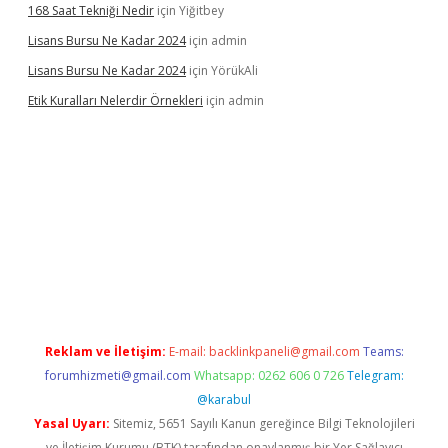
168 Saat Tekniği Nedir
için
Yiğitbey
Lisans Bursu Ne Kadar 2024
için
admin
Lisans Bursu Ne Kadar 2024
için
YörükAli
Etik Kuralları Nelerdir Örnekleri
için
admin
ilbet giriş yapamıyorum
ilbet yeni giriş
betexper.xyz
elexbet
Reklam ve İletişim:
E-mail:
backlinkpaneli@gmail.com
Teams:
forumhizmeti@gmail.com
Whatsapp: 0262 606 0 726
Telegram:
@karabul
Yasal Uyarı:
Sitemiz, 5651 Sayılı Kanun gereğince Bilgi Teknolojileri
ve İletişim Kurumu (BTK) tarafından onaylanmış bir Yer Sağlayıcı