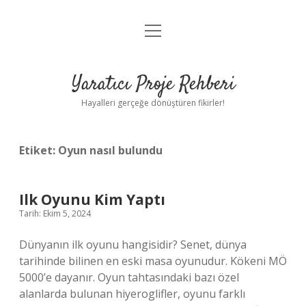
menüyü
Anasayfa
aç
Gizlilik Politikası
Yaratıcı Proje Rehberi
Yasal Uyarı
Hayalleri gerçeğe dönüştüren fikirler!
Hakkımızda
Etiket:
Oyun nasıl bulundu
Ilk Oyunu Kim Yaptı
Tarih: Ekim 5, 2024
Dünyanın ilk oyunu hangisidir? Senet, dünya
tarihinde bilinen en eski masa oyunudur. Kökeni MÖ
5000’e dayanır. Oyun tahtasındaki bazı özel
alanlarda bulunan hiyeroglifler, oyunu farklı