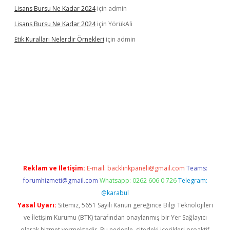
Lisans Bursu Ne Kadar 2024
için
admin
Lisans Bursu Ne Kadar 2024
için
YörükAli
Etik Kuralları Nelerdir Örnekleri
için
admin
t giriş yapamıyorum
ilbet yeni giriş
betexper.xyz
elexbet
Reklam ve İletişim:
E-mail:
backlinkpaneli@gmail.com
Teams:
forumhizmeti@gmail.com
Whatsapp: 0262 606 0 726
Telegram:
@karabul
Yasal Uyarı:
Sitemiz, 5651 Sayılı Kanun gereğince Bilgi Teknolojileri
ve İletişim Kurumu (BTK) tarafından onaylanmış bir Yer Sağlayıcı
olarak hizmet vermektedir. Bu nedenle, sitedeki içerikleri proaktif