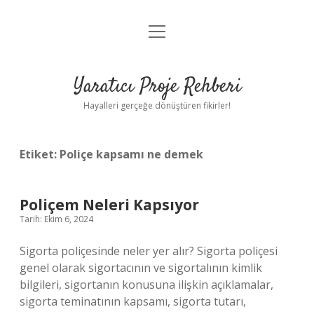
menüyü
Anasayfa
aç
Gizlilik Politikası
Yaratıcı Proje Rehberi
Yasal Uyarı
Hayalleri gerçeğe dönüştüren fikirler!
Hakkımızda
Etiket:
Poliçe kapsamı ne demek
Poliçem Neleri Kapsıyor
Tarih: Ekim 6, 2024
Sigorta poliçesinde neler yer alır? Sigorta poliçesi
genel olarak sigortacının ve sigortalının kimlik
bilgileri, sigortanın konusuna ilişkin açıklamalar,
sigorta teminatının kapsamı, sigorta tutarı,