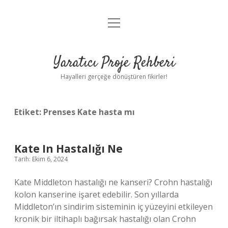
menüyü
Anasayfa
aç
Gizlilik Politikası
Yaratıcı Proje Rehberi
Yasal Uyarı
Hayalleri gerçeğe dönüştüren fikirler!
Hakkımızda
Etiket:
Prenses Kate hasta mı
Kate In Hastalığı Ne
Tarih: Ekim 6, 2024
Kate Middleton hastalığı ne kanseri? Crohn hastalığı
kolon kanserine işaret edebilir. Son yıllarda
Middleton’ın sindirim sisteminin iç yüzeyini etkileyen
kronik bir iltihaplı bağırsak hastalığı olan Crohn