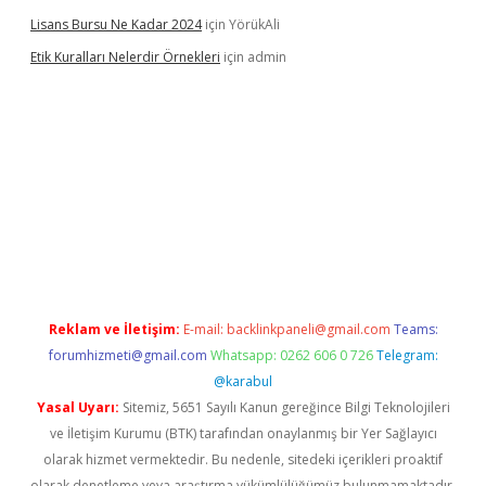
Lisans Bursu Ne Kadar 2024
için
YörükAli
Etik Kuralları Nelerdir Örnekleri
için
admin
et giriş yapamıyorum
ilbet yeni giriş
betexper.xyz
elexbet
Reklam ve İletişim:
E-mail:
backlinkpaneli@gmail.com
Teams:
forumhizmeti@gmail.com
Whatsapp: 0262 606 0 726
Telegram:
@karabul
Yasal Uyarı:
Sitemiz, 5651 Sayılı Kanun gereğince Bilgi Teknolojileri
ve İletişim Kurumu (BTK) tarafından onaylanmış bir Yer Sağlayıcı
olarak hizmet vermektedir. Bu nedenle, sitedeki içerikleri proaktif
olarak denetleme veya araştırma yükümlülüğümüz bulunmamaktadır.