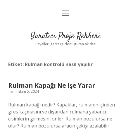
menüyü
Anasayfa
aç
Gizlilik Politikası
Yaratıcı Proje Rehberi
Yasal Uyarı
Hayalleri gerçeğe dönüştüren fikirler!
Hakkımızda
Etiket:
Rulman kontrolü nasıl yapılır
Rulman Kapağı Ne Işe Yarar
Tarih: Ekim 5, 2024
Rulman kapağı nedir? Kapaklar, rulmanın içinden
gres kaçmasını ve dışarıdan rulmana yabancı
cisimlerin girmesini önler. Rulman bozulursa ne
olur? Rulman bozulursa aracın çekişi azalabilir,