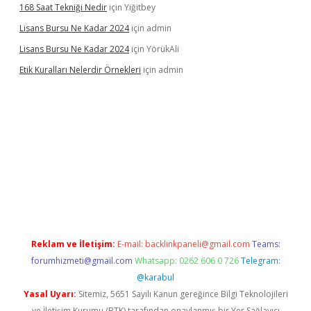
168 Saat Tekniği Nedir
için
Yiğitbey
Lisans Bursu Ne Kadar 2024
için
admin
Lisans Bursu Ne Kadar 2024
için
YörükAli
Etik Kuralları Nelerdir Örnekleri
için
admin
et giriş yapamıyorum
ilbet yeni giriş
betexper.xyz
elexbet
Reklam ve İletişim:
E-mail:
backlinkpaneli@gmail.com
Teams:
forumhizmeti@gmail.com
Whatsapp: 0262 606 0 726
Telegram:
@karabul
Yasal Uyarı:
Sitemiz, 5651 Sayılı Kanun gereğince Bilgi Teknolojileri
ve İletişim Kurumu (BTK) tarafından onaylanmış bir Yer Sağlayıcı