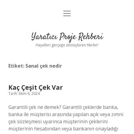
menüyü
Anasayfa
aç
Gizlilik Politikası
Yaratıcı Proje Rehberi
Yasal Uyarı
Hayalleri gerçeğe dönüştüren fikirler!
Hakkımızda
Etiket:
Sanal çek nedir
Kaç Çeşit Çek Var
Tarih: Ekim 6, 2024
Garantili çek ne demek? Garantili çeklerde banka,
banka ile müşterisi arasında yapılan açık veya zımni
çek sözleşmesi uyarınca müşterinin çeklerini
müşterinin hesabından veya bankanın onayladığı