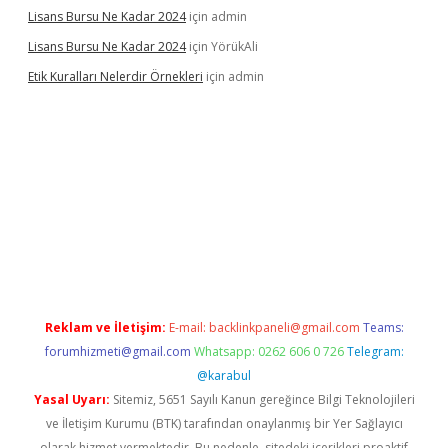
Lisans Bursu Ne Kadar 2024
için
admin
Lisans Bursu Ne Kadar 2024
için
YörükAli
Etik Kuralları Nelerdir Örnekleri
için
admin
t giriş yapamıyorum
ilbet yeni giriş
betexper.xyz
elexbet
Reklam ve İletişim:
E-mail:
backlinkpaneli@gmail.com
Teams:
forumhizmeti@gmail.com
Whatsapp: 0262 606 0 726
Telegram:
@karabul
Yasal Uyarı:
Sitemiz, 5651 Sayılı Kanun gereğince Bilgi Teknolojileri
ve İletişim Kurumu (BTK) tarafından onaylanmış bir Yer Sağlayıcı
olarak hizmet vermektedir. Bu nedenle, sitedeki içerikleri proaktif