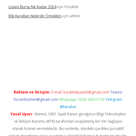
Lisans Bursu Ne Kadar 2024
için
YörükAli
Etik Kuralları Nelerdir Örnekleri
için
admin
no
ilbet giriş yapamıyorum
ilbet yeni giriş
betexper.xyz
elexbet
Reklam ve İletişim:
E-mail:
backlinkpaneli@gmail.com
Teams:
forumhizmeti@gmail.com
Whatsapp: 0262 606 0 726
Telegram:
@karabul
Yasal Uyarı:
Sitemiz, 5651 Sayılı Kanun gereğince Bilgi Teknolojileri
ve İletişim Kurumu (BTK) tarafından onaylanmış bir Yer Sağlayıcı
olarak hizmet vermektedir. Bu nedenle, sitedeki içerikleri proaktif
olarak denetleme veya araştırma yükümlülüğümüz bulunmamaktadır.