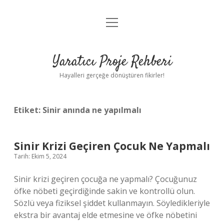
menüyü
Anasayfa
aç
Gizlilik Politikası
Yaratıcı Proje Rehberi
Yasal Uyarı
Hayalleri gerçeğe dönüştüren fikirler!
Hakkımızda
Etiket:
Sinir anında ne yapılmalı
Sinir Krizi Geçiren Çocuk Ne Yapmalı
Tarih: Ekim 5, 2024
Sinir krizi geçiren çocuğa ne yapmalı? Çocuğunuz
öfke nöbeti geçirdiğinde sakin ve kontrollü olun.
Sözlü veya fiziksel şiddet kullanmayın. Söyledikleriyle
ekstra bir avantaj elde etmesine ve öfke nöbetini