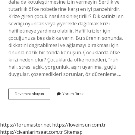
daha da kötüleştirmesine izin vermeyin. Sertlik ve
tutarlılık öfke nöbetlerine karşı en iyi panzehirdir.
Krize giren çocuk nasıl sakinleştirilir? Dikkatinizi en
sevdiği oyuncak veya yiyecekle dağıtmak krizi
hafifletmeye yardımcı olabilir. Hafif krizler için
çocuğunuza beş dakika verin. Bu sürenin sonunda,
dikkatini dağıtabilmesi ve ağlamayı bırakması için
onunla nazik bir tonda konuşun. Çocuklarda öfke
krizi neden olur? Çocuklarda öfke nöbetleri, “ruh
hali, stres, açlık, yorgunluk, aşırı uyarılma, güçlü
duygular, çözemedikleri sorunlar, öz düzenleme,…
Sinir
Devamını okuyun
Yorum Bırak
Krizi
Geçiren
Çocuk
Ne
Yapmalı
https://forumaster.net
https://loveinsun.com.tr
https://civanlarinsaat.com.tr
Sitemap