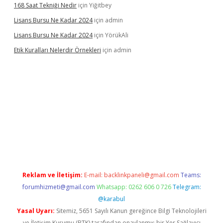
168 Saat Tekniği Nedir
için
Yiğitbey
Lisans Bursu Ne Kadar 2024
için
admin
Lisans Bursu Ne Kadar 2024
için
YörükAli
Etik Kuralları Nelerdir Örnekleri
için
admin
et giriş yapamıyorum
ilbet yeni giriş
betexper.xyz
elexbet
Reklam ve İletişim:
E-mail:
backlinkpaneli@gmail.com
Teams:
forumhizmeti@gmail.com
Whatsapp: 0262 606 0 726
Telegram:
@karabul
Yasal Uyarı:
Sitemiz, 5651 Sayılı Kanun gereğince Bilgi Teknolojileri
ve İletişim Kurumu (BTK) tarafından onaylanmış bir Yer Sağlayıcı