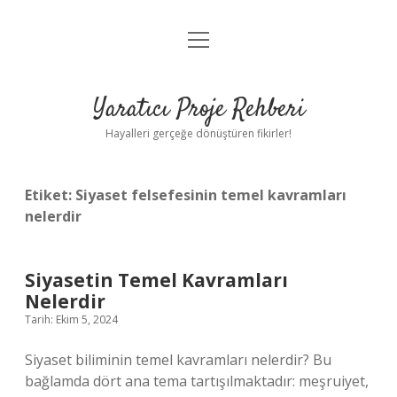
menüyü
Anasayfa
aç
Gizlilik Politikası
Yaratıcı Proje Rehberi
Yasal Uyarı
Hayalleri gerçeğe dönüştüren fikirler!
Hakkımızda
Etiket:
Siyaset felsefesinin temel kavramları
nelerdir
Siyasetin Temel Kavramları
Nelerdir
Tarih: Ekim 5, 2024
Siyaset biliminin temel kavramları nelerdir? Bu
bağlamda dört ana tema tartışılmaktadır: meşruiyet,