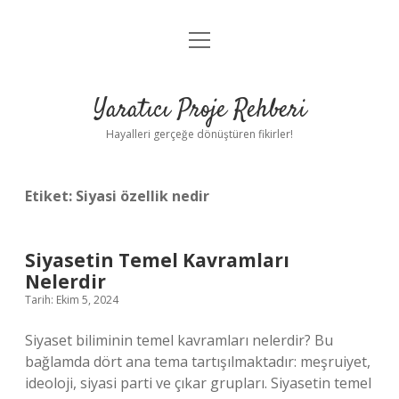
menüyü
Anasayfa
aç
Gizlilik Politikası
Yaratıcı Proje Rehberi
Yasal Uyarı
Hayalleri gerçeğe dönüştüren fikirler!
Hakkımızda
Etiket:
Siyasi özellik nedir
Siyasetin Temel Kavramları
Nelerdir
Tarih: Ekim 5, 2024
Siyaset biliminin temel kavramları nelerdir? Bu
bağlamda dört ana tema tartışılmaktadır: meşruiyet,
ideoloji, siyasi parti ve çıkar grupları. Siyasetin temel