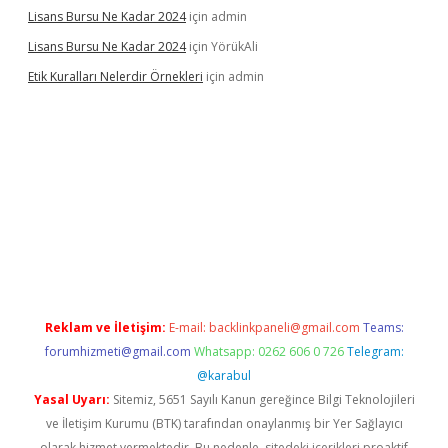
Lisans Bursu Ne Kadar 2024
için
admin
Lisans Bursu Ne Kadar 2024
için
YörükAli
Etik Kuralları Nelerdir Örnekleri
için
admin
o
ilbet giriş yapamıyorum
ilbet yeni giriş
betexper.xyz
elexbet
Reklam ve İletişim:
E-mail:
backlinkpaneli@gmail.com
Teams:
forumhizmeti@gmail.com
Whatsapp: 0262 606 0 726
Telegram:
@karabul
Yasal Uyarı:
Sitemiz, 5651 Sayılı Kanun gereğince Bilgi Teknolojileri
ve İletişim Kurumu (BTK) tarafından onaylanmış bir Yer Sağlayıcı
olarak hizmet vermektedir. Bu nedenle, sitedeki içerikleri proaktif