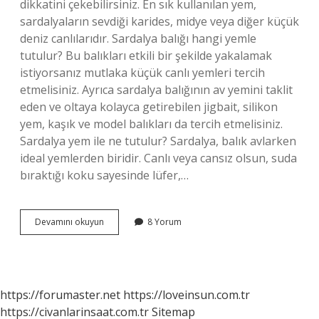
dikkatini çekebilirsiniz. En sık kullanılan yem,
sardalyaların sevdiği karides, midye veya diğer küçük
deniz canlılarıdır. Sardalya balığı hangi yemle
tutulur? Bu balıkları etkili bir şekilde yakalamak
istiyorsanız mutlaka küçük canlı yemleri tercih
etmelisiniz. Ayrıca sardalya balığının av yemini taklit
eden ve oltaya kolayca getirebilen jigbait, silikon
yem, kaşık ve model balıkları da tercih etmelisiniz.
Sardalya yem ile ne tutulur? Sardalya, balık avlarken
ideal yemlerden biridir. Canlı veya cansız olsun, suda
bıraktığı koku sayesinde lüfer,…
Sardalya
Devamını okuyun
8 Yorum
Hangi
Yemle
Tutulur
https://forumaster.net
https://loveinsun.com.tr
https://civanlarinsaat.com.tr
Sitemap