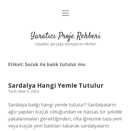
menüyü
Anasayfa
aç
Gizlilik Politikası
Yaratıcı Proje Rehberi
Yasal Uyarı
Hayalleri gerçeğe dönüştüren fikirler!
Hakkımızda
Etiket:
Sucuk ile balık tutulur mu
Sardalya Hangi Yemle Tutulur
Tarih: Ekim 5, 2024
Sardalya balığı hangi yemle tutulur? Sardalyaların
ağız yapıları küçük olduğundan ve hassas bir şekilde
yakalanmaları gerektiğinden, olta iğnesine taze yem
veya küçük yem balıkları takarak sardalyaların