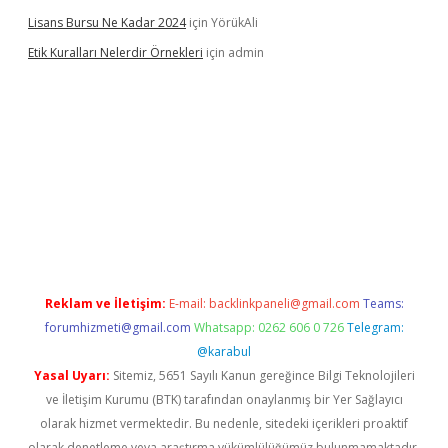
Lisans Bursu Ne Kadar 2024
için
YörükAli
Etik Kuralları Nelerdir Örnekleri
için
admin
ilbet giriş yapamıyorum
ilbet yeni giriş
betexper.xyz
elexbet
Reklam ve İletişim:
E-mail:
backlinkpaneli@gmail.com
Teams:
forumhizmeti@gmail.com
Whatsapp: 0262 606 0 726
Telegram:
@karabul
Yasal Uyarı:
Sitemiz, 5651 Sayılı Kanun gereğince Bilgi Teknolojileri
ve İletişim Kurumu (BTK) tarafından onaylanmış bir Yer Sağlayıcı
olarak hizmet vermektedir. Bu nedenle, sitedeki içerikleri proaktif
olarak denetleme veya araştırma yükümlülüğümüz bulunmamaktadır.