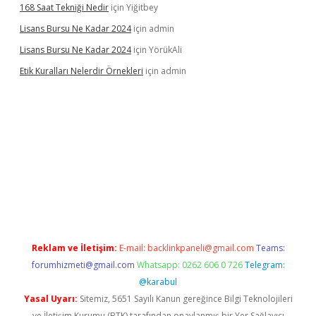
168 Saat Tekniği Nedir
için
Yiğitbey
Lisans Bursu Ne Kadar 2024
için
admin
Lisans Bursu Ne Kadar 2024
için
YörükAli
Etik Kuralları Nelerdir Örnekleri
için
admin
t giriş yapamıyorum
ilbet yeni giriş
betexper.xyz
elexbet
Reklam ve İletişim:
E-mail:
backlinkpaneli@gmail.com
Teams:
forumhizmeti@gmail.com
Whatsapp: 0262 606 0 726
Telegram:
@karabul
Yasal Uyarı:
Sitemiz, 5651 Sayılı Kanun gereğince Bilgi Teknolojileri
ve İletişim Kurumu (BTK) tarafından onaylanmış bir Yer Sağlayıcı