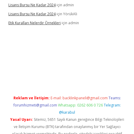
Lisans Bursu Ne Kadar 2024
için
admin
Lisans Bursu Ne Kadar 2024
için
YörükAli
Etik Kuralları Nelerdir Örnekleri
için
admin
t giriş yapamıyorum
ilbet yeni giriş
betexper.xyz
elexbet
Reklam ve İletişim:
E-mail:
backlinkpaneli@gmail.com
Teams:
forumhizmeti@gmail.com
Whatsapp: 0262 606 0 726
Telegram:
@karabul
Yasal Uyarı:
Sitemiz, 5651 Sayılı Kanun gereğince Bilgi Teknolojileri
ve İletişim Kurumu (BTK) tarafından onaylanmış bir Yer Sağlayıcı
olarak hizmet vermektedir. Bu nedenle, sitedeki içerikleri proaktif