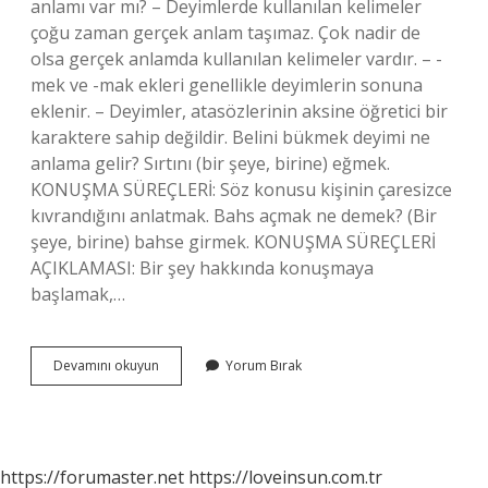
anlamı var mı? – Deyimlerde kullanılan kelimeler
çoğu zaman gerçek anlam taşımaz. Çok nadir de
olsa gerçek anlamda kullanılan kelimeler vardır. – -
mek ve -mak ekleri genellikle deyimlerin sonuna
eklenir. – Deyimler, atasözlerinin aksine öğretici bir
karaktere sahip değildir. Belini bükmek deyimi ne
anlama gelir? Sırtını (bir şeye, birine) eğmek.
KONUŞMA SÜREÇLERİ: Söz konusu kişinin çaresizce
kıvrandığını anlatmak. Bahs açmak ne demek? (Bir
şeye, birine) bahse girmek. KONUŞMA SÜREÇLERİ
AÇIKLAMASI: Bir şey hakkında konuşmaya
başlamak,…
Bahse
Devamını okuyun
Yorum Bırak
Tutuşmak
Ne
Demektir
https://forumaster.net
https://loveinsun.com.tr