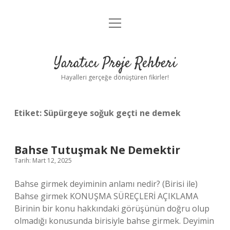
menüyü
Anasayfa
aç
Gizlilik Politikası
Yaratıcı Proje Rehberi
Yasal Uyarı
Hayalleri gerçeğe dönüştüren fikirler!
Hakkımızda
Etiket:
Süpürgeye soğuk geçti ne demek
Bahse Tutuşmak Ne Demektir
Tarih: Mart 12, 2025
Bahse girmek deyiminin anlamı nedir? (Birisi ile)
Bahse girmek KONUŞMA SÜREÇLERİ AÇIKLAMA
Birinin bir konu hakkındaki görüşünün doğru olup
olmadığı konusunda birisiyle bahse girmek. Deyimin