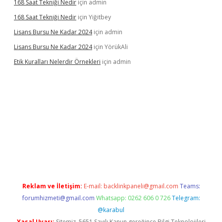
168 Saat Tekniği Nedir
için
admin
168 Saat Tekniği Nedir
için
Yiğitbey
Lisans Bursu Ne Kadar 2024
için
admin
Lisans Bursu Ne Kadar 2024
için
YörükAli
Etik Kuralları Nelerdir Örnekleri
için
admin
et giriş yapamıyorum
ilbet yeni giriş
betexper.xyz
elexbet
Reklam ve İletişim:
E-mail:
backlinkpaneli@gmail.com
Teams:
forumhizmeti@gmail.com
Whatsapp: 0262 606 0 726
Telegram:
@karabul
Yasal Uyarı:
Sitemiz, 5651 Sayılı Kanun gereğince Bilgi Teknolojileri