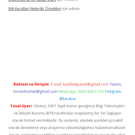
Etik Kuralları Nelerdir Örnekleri
için
admin
t giriş yapamıyorum
ilbet yeni giriş
betexper.xyz
elexbet
Reklam ve İletişim:
E-mail:
backlinkpaneli@gmail.com
Teams:
forumhizmeti@gmail.com
Whatsapp: 0262 606 0 726
Telegram:
@karabul
Yasal Uyarı:
Sitemiz, 5651 Sayılı Kanun gereğince Bilgi Teknolojileri
ve İletişim Kurumu (BTK) tarafından onaylanmış bir Yer Sağlayıcı
olarak hizmet vermektedir. Bu nedenle, sitedeki içerikleri proaktif
olarak denetleme veya araştırma yükümlülüğümüz bulunmamaktadır.
Ancak, üyelerimiz yazdıkları içeriklerin sorumluluğunu taşımakta olup,