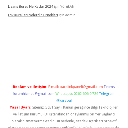
Lisans Bursu Ne Kadar 2024
için
YörükAli
Etik Kuralları Nelerdir Örnekleri
için
admin
t giriş yapamıyorum
ilbet yeni giriş
betexper.xyz
elexbet
Reklam ve İletişim:
E-mail:
backlinkpaneli@gmail.com
Teams:
forumhizmeti@gmail.com
Whatsapp: 0262 606 0 726
Telegram:
@karabul
Yasal Uyarı:
Sitemiz, 5651 Sayılı Kanun gereğince Bilgi Teknolojileri
ve İletişim Kurumu (BTK) tarafından onaylanmış bir Yer Sağlayıcı
olarak hizmet vermektedir. Bu nedenle, sitedeki içerikleri proaktif
olarak denetleme veya araştırma yükümlülüğümüz bulunmamaktadır.