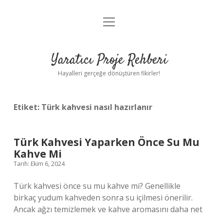
menüyü
Anasayfa
aç
Gizlilik Politikası
Yaratıcı Proje Rehberi
Yasal Uyarı
Hayalleri gerçeğe dönüştüren fikirler!
Hakkımızda
Etiket:
Türk kahvesi nasıl hazırlanır
Türk Kahvesi Yaparken Önce Su Mu
Kahve Mi
Tarih: Ekim 6, 2024
Türk kahvesi önce su mu kahve mi? Genellikle
birkaç yudum kahveden sonra su içilmesi önerilir.
Ancak ağzı temizlemek ve kahve aromasını daha net