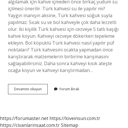
algılamak için kahve içmeden önce birkaç yudum su
içilmesi önerilir. Türk kahvesi su ile yapılır mı?
Yaygın inanışın aksine, Türk kahvesi soğuk suyla
yapılmaz. Sıcak su ve bol kahveyle çok daha lezzetli
olur. İki kişilik Türk kahvesi için cezveye 5 tatlı kaşığı
kahve koyun. Kahveyi cezveye dökerken tepeleme
ekleyin. Bol köpüklü Türk kahvesi nasıl yapılır püf
noktaları? Türk kahvesini ocakta yapmadan önce
karıştırarak malzemelerin birbirine karışmasını
sağlayabilirsiniz. Daha sonra kahveyi kısık ateşte
ocağa koyun ve kahveyi karıştırmadan…
Türk
Devamını okuyun
Yorum Bırak
Kahvesi
Yaparken
Önce
Su
Mu
https://forumaster.net
https://loveinsun.com.tr
Kahve
https://civanlarinsaat.com.tr
Sitemap
Mi