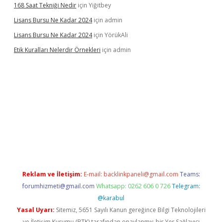
168 Saat Tekniği Nedir
için
Yiğitbey
Lisans Bursu Ne Kadar 2024
için
admin
Lisans Bursu Ne Kadar 2024
için
YörükAli
Etik Kuralları Nelerdir Örnekleri
için
admin
et giriş yapamıyorum
ilbet yeni giriş
betexper.xyz
elexbet
Reklam ve İletişim:
E-mail:
backlinkpaneli@gmail.com
Teams:
forumhizmeti@gmail.com
Whatsapp: 0262 606 0 726
Telegram:
@karabul
Yasal Uyarı:
Sitemiz, 5651 Sayılı Kanun gereğince Bilgi Teknolojileri
ve İletişim Kurumu (BTK) tarafından onaylanmış bir Yer Sağlayıcı