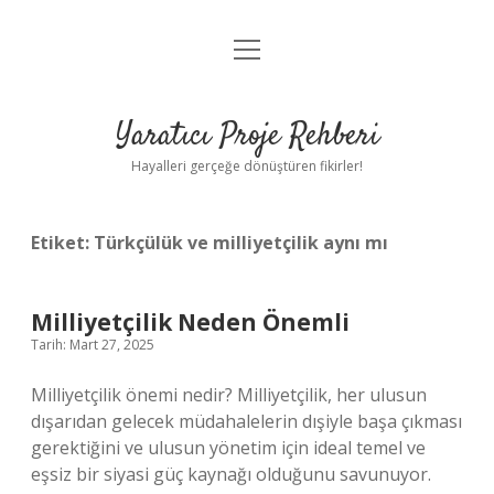
menüyü
Anasayfa
aç
Gizlilik Politikası
Yaratıcı Proje Rehberi
Yasal Uyarı
Hayalleri gerçeğe dönüştüren fikirler!
Hakkımızda
Etiket:
Türkçülük ve milliyetçilik aynı mı
Milliyetçilik Neden Önemli
Tarih: Mart 27, 2025
Milliyetçilik önemi nedir? Milliyetçilik, her ulusun
dışarıdan gelecek müdahalelerin dışiyle başa çıkması
gerektiğini ve ulusun yönetim için ideal temel ve
eşsiz bir siyasi güç kaynağı olduğunu savunuyor.