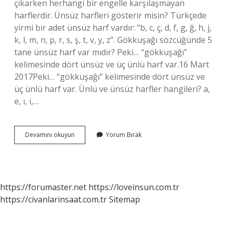
çıkarken herhangi bir engelle karşılaşmayan
harflerdir. Ünsüz harfleri gösterir misin? Türkçede
yirmi bir adet ünsüz harf vardır: “b, c, ç, d, f, g, ğ, h, j,
k, l, m, n, p, r, s, ş, t, v, y, z”. Gökkuşağı sözcüğünde 5
tane ünsüz harf var mıdır? Peki… “gökkuşağı”
kelimesinde dört ünsüz ve üç ünlü harf var.16 Mart
2017Peki… “gökkuşağı” kelimesinde dört ünsüz ve
üç ünlü harf var. Ünlü ve ünsüz harfler hangileri? a,
e, ı, i,…
Mandalinada
Devamını okuyun
Yorum Bırak
Kaç
Tane
Ünsüz
Harf
Vardır
https://forumaster.net
https://loveinsun.com.tr
https://civanlarinsaat.com.tr
Sitemap