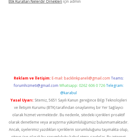
Etik Kuralları Nelerdir Örnekleri
için
admin
t giriş yapamıyorum
ilbet yeni giriş
betexper.xyz
elexbet
Reklam ve İletişim:
E-mail:
backlinkpaneli@gmail.com
Teams:
forumhizmeti@gmail.com
Whatsapp: 0262 606 0 726
Telegram:
@karabul
Yasal Uyarı:
Sitemiz, 5651 Sayılı Kanun gereğince Bilgi Teknolojileri
ve İletişim Kurumu (BTK) tarafından onaylanmış bir Yer Sağlayıcı
olarak hizmet vermektedir. Bu nedenle, sitedeki içerikleri proaktif
olarak denetleme veya araştırma yükümlülüğümüz bulunmamaktadır.
Ancak, üyelerimiz yazdıkları içeriklerin sorumluluğunu taşımakta olup,
siteye üye olarak bu sorumluluğu kabul etmiş sayılırlar. Bu internet