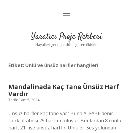
menüyü
Anasayfa
aç
Gizlilik Politikası
Yaratıcı Proje Rehberi
Yasal Uyarı
Hayalleri gerçeğe dönüştüren fikirler!
Hakkımızda
Etiket:
Ünlü ve ünsüz harfler hangileri
Mandalinada Kaç Tane Ünsüz Harf
Vardır
Tarih: Ekim 5, 2024
Ünsüz harfler kaç tane var? Buna ALFABE denir.
Türk alfabesi 29 harften oluşur. Bunlardan 8’i ünlü
harf, 21’i ise ünsüz harftir. Ünlüler: Ses yolundan