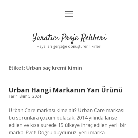
menüyü
Anasayfa
aç
Gizlilik Politikası
Yaratıcı Proje Rehberi
Yasal Uyarı
Hayalleri gerçeğe dönüştüren fikirler!
Hakkımızda
Etiket:
Urban saç kremi kimin
Urban Hangi Markanın Yan Ürünü
Tarih: Ekim 5, 2024
Urban Care markası kime ait? Urban Care markası
bu sorunlara çözüm bulacak. 2014 yılında lanse
edilen ve kısa sürede 15 ülkeye ihraç edilen yerli bir
marka. Evet! Doğru duydunuz, yerli marka.