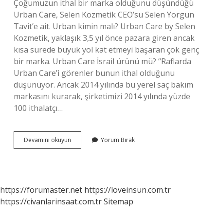
Çoğumuzun ithal bir marka olduğunu düşündüğü
Urban Care, Selen Kozmetik CEO’su Selen Yorgun
Tavit’e ait. Urban kimin malı? Urban Care by Selen
Kozmetik, yaklaşık 3,5 yıl önce pazara giren ancak
kısa sürede büyük yol kat etmeyi başaran çok genç
bir marka. Urban Care İsrail ürünü mü? “Raflarda
Urban Care’i görenler bunun ithal olduğunu
düşünüyor. Ancak 2014 yılında bu yerel saç bakım
markasını kurarak, şirketimizi 2014 yılında yüzde
100 ithalatçı…
Urban
Devamını okuyun
Yorum Bırak
Hangi
Markanın
Yan
Ürünü
https://forumaster.net
https://loveinsun.com.tr
https://civanlarinsaat.com.tr
Sitemap