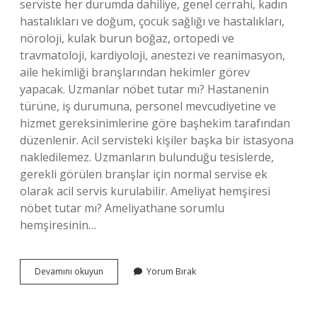
serviste her durumda dahiliye, genel cerrahi, kadın
hastalıkları ve doğum, çocuk sağlığı ve hastalıkları,
nöroloji, kulak burun boğaz, ortopedi ve
travmatoloji, kardiyoloji, anestezi ve reanimasyon,
aile hekimliği branşlarından hekimler görev
yapacak. Uzmanlar nöbet tutar mı? Hastanenin
türüne, iş durumuna, personel mevcudiyetine ve
hizmet gereksinimlerine göre başhekim tarafından
düzenlenir. Acil servisteki kişiler başka bir istasyona
nakledilemez. Uzmanların bulunduğu tesislerde,
gerekli görülen branşlar için normal servise ek
olarak acil servis kurulabilir. Ameliyat hemşiresi
nöbet tutar mı? Ameliyathane sorumlu
hemşiresinin…
Anestezi
Devamını okuyun
Yorum Bırak
Uzmanı
Nöbet
Tutar