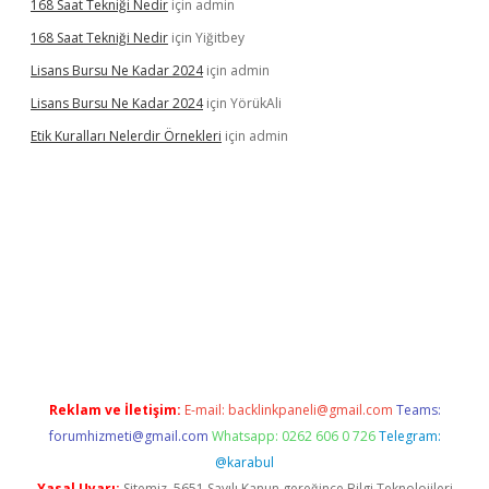
168 Saat Tekniği Nedir
için
admin
168 Saat Tekniği Nedir
için
Yiğitbey
Lisans Bursu Ne Kadar 2024
için
admin
Lisans Bursu Ne Kadar 2024
için
YörükAli
Etik Kuralları Nelerdir Örnekleri
için
admin
t giriş yapamıyorum
ilbet yeni giriş
betexper.xyz
elexbet
Reklam ve İletişim:
E-mail:
backlinkpaneli@gmail.com
Teams:
forumhizmeti@gmail.com
Whatsapp: 0262 606 0 726
Telegram:
@karabul
Yasal Uyarı:
Sitemiz, 5651 Sayılı Kanun gereğince Bilgi Teknolojileri