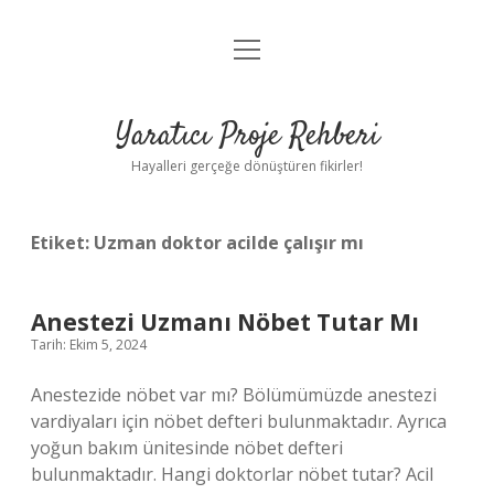
menüyü
Anasayfa
aç
Gizlilik Politikası
Yaratıcı Proje Rehberi
Yasal Uyarı
Hayalleri gerçeğe dönüştüren fikirler!
Hakkımızda
Etiket:
Uzman doktor acilde çalışır mı
Anestezi Uzmanı Nöbet Tutar Mı
Tarih: Ekim 5, 2024
Anestezide nöbet var mı? Bölümümüzde anestezi
vardiyaları için nöbet defteri bulunmaktadır. Ayrıca
yoğun bakım ünitesinde nöbet defteri
bulunmaktadır. Hangi doktorlar nöbet tutar? Acil