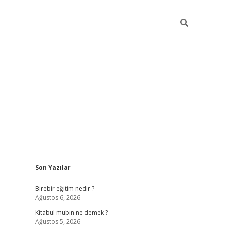
Sidebar
Son Yazılar
https://betci.co/
vd casino giriş
ilbet.casino
ilbet giriş 
Birebir eğitim nedir ?
Ağustos 6, 2026
Kitabul mubin ne demek ?
Ağustos 5, 2026