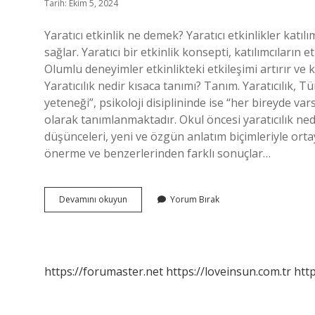
Tarih: Ekim 5, 2024
Yaratıcı etkinlik ne demek? Yaratıcı etkinlikler katıl
sağlar. Yaratıcı bir etkinlik konsepti, katılımcıların
Olumlu deneyimler etkinlikteki etkileşimi artırır ve 
Yaratıcılık nedir kısaca tanımı? Tanım. Yaratıcılık
yeteneği”, psikoloji disiplininde ise “her bireyde va
olarak tanımlanmaktadır. Okul öncesi yaratıcılık nedi
düşünceleri, yeni ve özgün anlatım biçimleriyle ort
önerme ve benzerlerinden farklı sonuçlar…
Yaratıcılık
Devamını okuyun
Yorum Bırak
Etkinliği
Nedir
https://forumaster.net
https://loveinsun.com.tr
http