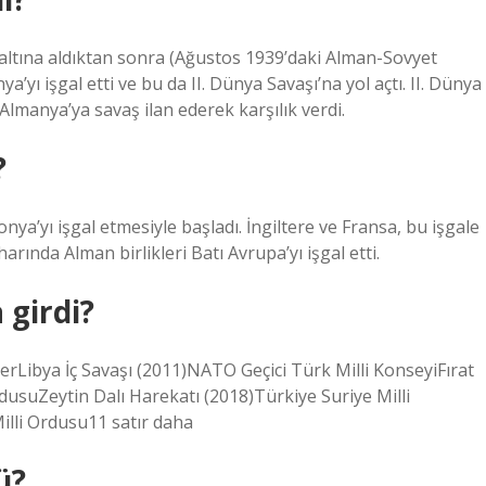
e altına aldıktan sonra (Ağustos 1939’daki Alman-Sovyet
a’yı işgal etti ve bu da II. Dünya Savaşı’na yol açtı. II. Dünya
Almanya’ya savaş ilan ederek karşılık verdi.
?
nya’yı işgal etmesiyle başladı. İngiltere ve Fransa, bu işgale
arında Alman birlikleri Batı Avrupa’yı işgal etti.
 girdi?
klerLibya İç Savaşı (2011)NATO Geçici Türk Milli KonseyiFırat
dusuZeytin Dalı Harekatı (2018)Türkiye Suriye Milli
illi Ordusu11 satır daha
ü?