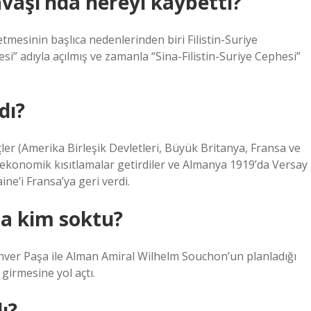
vaşı’nda nereyi kaybetti?
mesinin başlıca nedenlerinden biri Filistin-Suriye
si” adıyla açılmış ve zamanla “Sina-Filistin-Suriye Cephesi”
dı?
çler (Amerika Birleşik Devletleri, Büyük Britanya, Fransa ve
 ekonomik kısıtlamalar getirdiler ve Almanya 1919’da Versay
ine’i Fransa’ya geri verdi.
na kim soktu?
nver Paşa ile Alman Amiral Wilhelm Souchon’un planladığı
girmesine yol açtı.
ı?