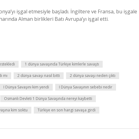
nya’yı işgal etmesiyle başladı. İngiltere ve Fransa, bu işgale
arında Alman birlikleri Batı Avrupa’yı işgal etti.
estekledi
1 dünya savaşında Türkiye kimlerle savaştı
dı mı
2 dünya savaşı nasıl bitti
2 dünya savaşı neden çıktı
I Dünya Savaşını kim yendi
I Dünya Savaşının sebebi nedir
Osmanlı Devleti 1 Dünya Savaşında nereyi kaybetti
aşına kim soktu
Türkiye en son hangi savaşa girdi