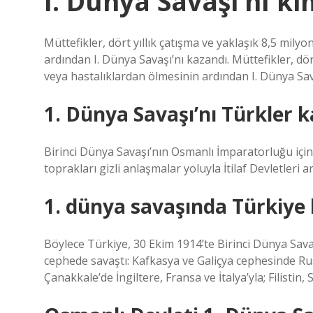
I. Dünya Savaşı’nı k
Müttefikler, dört yıllık çatışma ve yaklaşık 8,5 mily
ardından I. Dünya Savaşı’nı kazandı. Müttefikler, dör
veya hastalıklardan ölmesinin ardından I. Dünya Sava
1. Dünya Savaşı’nı Türkler 
Birinci Dünya Savaşı’nın Osmanlı İmparatorluğu içi
toprakları gizli anlaşmalar yoluyla İtilaf Devletleri a
1. dünya savaşında Türkiye 
Böylece Türkiye, 30 Ekim 1914’te Birinci Dünya Savaş
cephede savaştı: Kafkasya ve Galiçya cephesinde Rus
Çanakkale’de İngiltere, Fransa ve İtalya’yla; Filistin, 