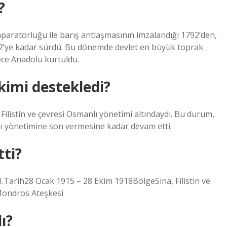
?
aratorluğu ile barış antlaşmasının imzalandığı 1792’den,
 1922’ye kadar sürdü. Bu dönemde devlet en büyük toprak
ece Anadolu kurtuldu.
 kimi destekledi?
Filistin ve çevresi Osmanlı yönetimi altındaydı. Bu durum,
lı yönetimine son vermesine kadar devam etti.
tti?
si, I.Tarih28 Ocak 1915 – 28 Ekim 1918BölgeSina, Filistin ve
Mondros Ateşkesi
ı?