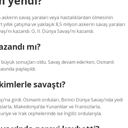
im yendi?
on askerin savaş yaraları veya hastalıklardan ölmesinin
t yıllık çatışma ve yaklaşık 8,5 milyon askerin savaş yaraları
şı’nı kazandı. O, II. Dünya Savaşı’nı kazandı.
kazandı mı?
n büyük sonuçları oldu. Savaş devam ederken, Osmanlı
rasında paylaşıldı.
kimlerle savaştı?
ı’na girdi. Osmanlı orduları, Birinci Dünya Savaşı’nda yedi
larla, Makedonya’da Yunanlılar ve Fransızlarla,
Suriye ve Irak cephelerinde ise İngiliz ordularıyla.