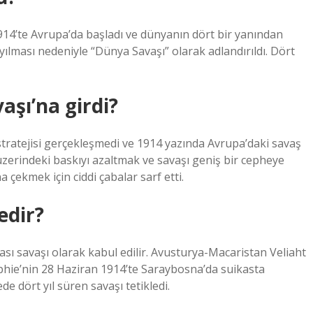
914’te Avrupa’da başladı ve dünyanın dört bir yanından
ayılması nedeniyle “Dünya Savaşı” olarak adlandırıldı. Dört
şı’na girdi?
stratejisi gerçekleşmedi ve 1914 yazında Avrupa’daki savaş
üzerindeki baskıyı azaltmak ve savaşı geniş bir cepheye
çekmek için ciddi çabalar sarf etti.
edir?
rası savaşı olarak kabul edilir. Avusturya-Macaristan Veliaht
phie’nin 28 Haziran 1914’te Saraybosna’da suikasta
 dört yıl süren savaşı tetikledi.