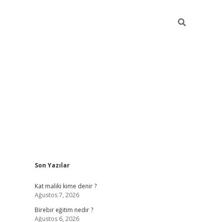
Sidebar
Son Yazılar
ttps://betci.co/
vd casino giriş
ilbet.casino
ilbet giriş yapamıy
Kat maliki kime denir ?
Ağustos 7, 2026
Birebir eğitim nedir ?
Ağustos 6, 2026