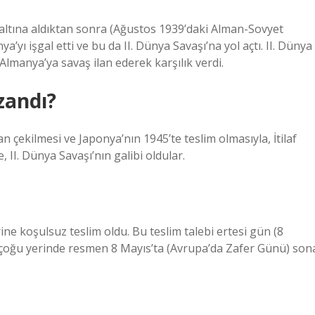
e altına aldıktan sonra (Ağustos 1939’daki Alman-Sovyet
a’yı işgal etti ve bu da II. Dünya Savaşı’na yol açtı. II. Dünya
Almanya’ya savaş ilan ederek karşılık verdi.
zandı?
n çekilmesi ve Japonya’nın 1945’te teslim olmasıyla, İtilaf
e, II. Dünya Savaşı’nın galibi oldular.
ne koşulsuz teslim oldu. Bu teslim talebi ertesi gün (8
ın çoğu yerinde resmen 8 Mayıs’ta (Avrupa’da Zafer Günü) son