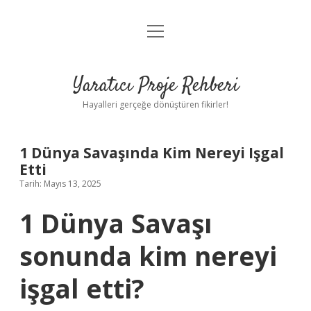
menüyü
Anasayfa
aç
Gizlilik Politikası
Yaratıcı Proje Rehberi
Yasal Uyarı
Hayalleri gerçeğe dönüştüren fikirler!
Hakkımızda
1 Dünya Savaşında Kim Nereyi Işgal
Etti
Tarih: Mayıs 13, 2025
1 Dünya Savaşı
sonunda kim nereyi
işgal etti?