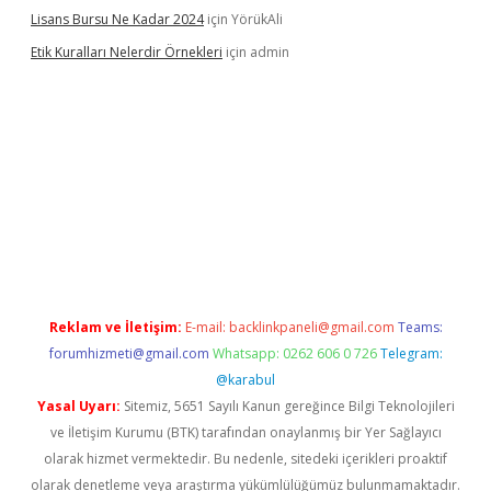
Lisans Bursu Ne Kadar 2024
için
YörükAli
Etik Kuralları Nelerdir Örnekleri
için
admin
riş yapamıyorum
ilbet yeni giriş
betexper.xyz
elexbet
Reklam ve İletişim:
E-mail:
backlinkpaneli@gmail.com
Teams:
forumhizmeti@gmail.com
Whatsapp: 0262 606 0 726
Telegram:
@karabul
Yasal Uyarı:
Sitemiz, 5651 Sayılı Kanun gereğince Bilgi Teknolojileri
ve İletişim Kurumu (BTK) tarafından onaylanmış bir Yer Sağlayıcı
olarak hizmet vermektedir. Bu nedenle, sitedeki içerikleri proaktif
olarak denetleme veya araştırma yükümlülüğümüz bulunmamaktadır.