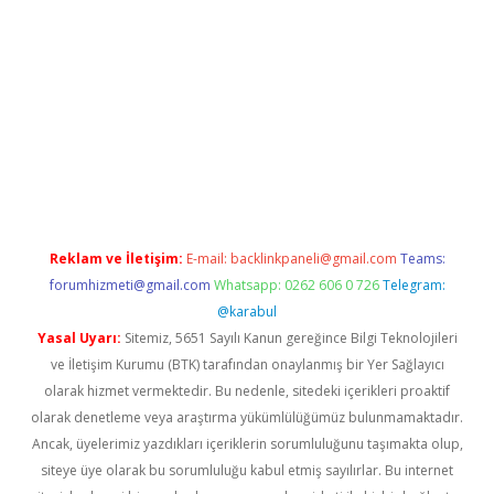
mıyorum
ilbet yeni giriş
betexper.xyz
elexbet
Reklam ve İletişim:
E-mail:
backlinkpaneli@gmail.com
Teams:
forumhizmeti@gmail.com
Whatsapp: 0262 606 0 726
Telegram:
@karabul
Yasal Uyarı:
Sitemiz, 5651 Sayılı Kanun gereğince Bilgi Teknolojileri
ve İletişim Kurumu (BTK) tarafından onaylanmış bir Yer Sağlayıcı
olarak hizmet vermektedir. Bu nedenle, sitedeki içerikleri proaktif
olarak denetleme veya araştırma yükümlülüğümüz bulunmamaktadır.
Ancak, üyelerimiz yazdıkları içeriklerin sorumluluğunu taşımakta olup,
siteye üye olarak bu sorumluluğu kabul etmiş sayılırlar. Bu internet