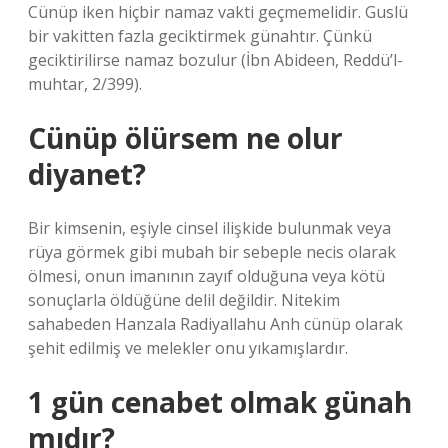
Cünüp iken hiçbir namaz vakti geçmemelidir. Guslü
bir vakitten fazla geciktirmek günahtır. Çünkü
geciktirilirse namaz bozulur (İbn Abideen, Reddü’l-
muhtar, 2/399).
Cünüp ölürsem ne olur
diyanet?
Bir kimsenin, eşiyle cinsel ilişkide bulunmak veya
rüya görmek gibi mubah bir sebeple necis olarak
ölmesi, onun imanının zayıf olduğuna veya kötü
sonuçlarla öldüğüne delil değildir. Nitekim
sahabeden Hanzala Radiyallahu Anh cünüp olarak
şehit edilmiş ve melekler onu yıkamışlardır.
1 gün cenabet olmak günah
mıdır?