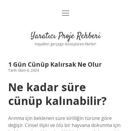
menüyü
Anasayfa
aç
Gizlilik Politikası
Yaratıcı Proje Rehberi
Yasal Uyarı
Hayalleri gerçeğe dönüştüren fikirler!
Hakkımızda
1 Gün Cünüp Kalırsak Ne Olur
Tarih: Ekim 6, 2024
Ne kadar süre
cünüp kalınabilir?
Arınma için beklenen süre kirliliğin türüne göre
değişir. Cinsel ilişki ve ölü bir hayvana dokunma için