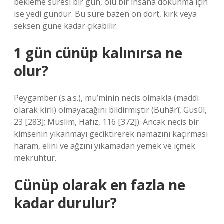
bekleme süresi bir gün, ölü bir insana dokunma için
ise yedi gündür. Bu süre bazen on dört, kırk veya
seksen güne kadar çıkabilir.
1 gün cünüp kalınırsa ne
olur?
Peygamber (s.a.s.), mü’minin necis olmakla (maddi
olarak kirli) olmayacağını bildirmiştir (Buhârî, Gusûl,
23 [283]; Müslim, Hafız, 116 [372]). Ancak necis bir
kimsenin yıkanmayı geciktirerek namazını kaçırması
haram, elini ve ağzını yıkamadan yemek ve içmek
mekruhtur.
Cünüp olarak en fazla ne
kadar durulur?