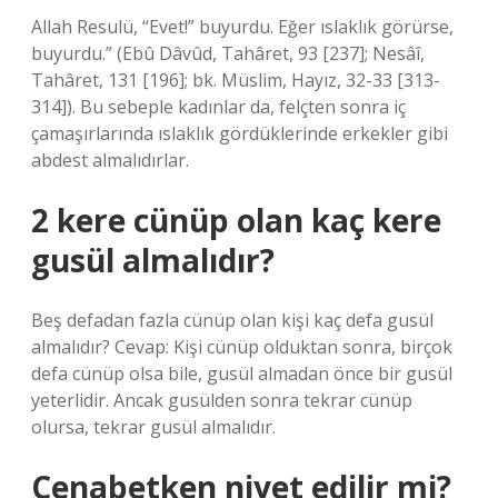
Allah Resulü, “Evet!” buyurdu. Eğer ıslaklık görürse,
buyurdu.” (Ebû Dâvûd, Tahâret, 93 [237]; Nesâî,
Tahâret, 131 [196]; bk. Müslim, Hayız, 32-33 [313-
314]). Bu sebeple kadınlar da, felçten sonra iç
çamaşırlarında ıslaklık gördüklerinde erkekler gibi
abdest almalıdırlar.
2 kere cünüp olan kaç kere
gusül almalıdır?
Beş defadan fazla cünüp olan kişi kaç defa gusül
almalıdır? Cevap: Kişi cünüp olduktan sonra, birçok
defa cünüp olsa bile, gusül almadan önce bir gusül
yeterlidir. Ancak gusülden sonra tekrar cünüp
olursa, tekrar gusül almalıdır.
Cenabetken niyet edilir mi?