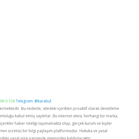
06 0 726
Telegram: @karabul
vermektedir. Bu nedenle, sitedeki içerikleri proaktif olarak denetleme
luğu kabul etmiş sayılırlar. Bu internet sitesi, herhangi bir marka,
içerikler haber niteliği taşımamakta olup, gerçek kurum ve kişiler
men ücretsiz bir bilgi paylaşım platformudur. Hukuka ve yasal
rikler yasal süre içerisinde sitemizden kaldırılacaktır.