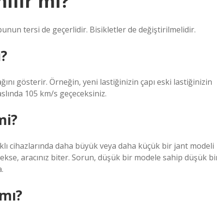
ılır mı?
unun tersi de geçerlidir. Bisikletler de değiştirilmelidir.
ı?
ğını gösterir. Örneğin, yeni lastiğinizin çapı eski lastiğinizin
aslında 105 km/s geçeceksiniz.
mi?
arklı cihazlarında daha büyük veya daha küçük bir jant modeli
nekse, aracınız biter. Sorun, düşük bir modele sahip düşük bi
.
 mı?