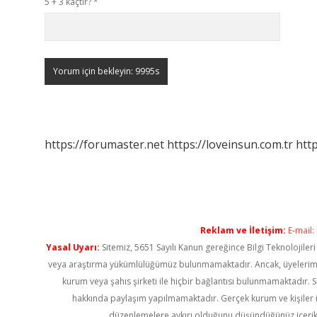
5 + 3 kaçtır?
*
https://forumaster.net
https://loveinsun.com.tr
http
Reklam ve İletişim:
E-mail:
Yasal Uyarı:
Sitemiz, 5651 Sayılı Kanun gereğince Bilgi Teknolojiler
veya araştırma yükümlülüğümüz bulunmamaktadır. Ancak, üyelerimiz ya
kurum veya şahıs şirketi ile hiçbir bağlantısı bulunmamaktadır. S
hakkında paylaşım yapılmamaktadır. Gerçek kurum ve kişiler i
düzenlemelere aykırı olduğunu düşündüğünüz içerik