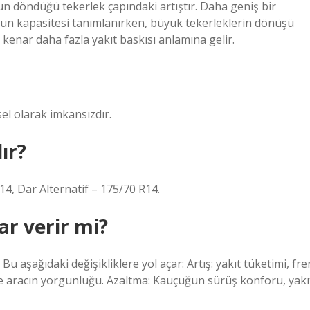
 döndüğü tekerlek çapındaki artıştır. Daha geniş bir
run kapasitesi tanımlanırken, büyük tekerleklerin dönüşü
 kenar daha fazla yakıt baskısı anlamına gelir.
ksel olarak imkansızdır.
ır?
14, Dar Alternatif – 175/70 R14.
r verir mi?
u aşağıdaki değişikliklere yol açar: Artış: yakıt tüketimi, fre
ski ve aracın yorgunluğu. Azaltma: Kauçuğun sürüş konforu, yakı