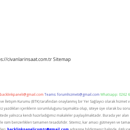
s://civanlarinsaat.com.tr
Sitemap
backlinkpaneli@gmail.com
Teams:
forumhizmeti@gmail.com
Whatsapp: 0262 6
i ve İletişim Kurumu (BTK) tarafından onaylanmış bir Yer Sağlayıcı olarak hizmet 
zdıkları içeriklerin sorumluluğunu taşımakta olup, siteye üye olarak bu sorumlu
itede yalnızca kendi hazırladığımız makaleler paylaşılmaktadır. Burada yer alan 
le isim benzerlikleri tamamen tesadüfidir. Sitemiz, kar amacı gütmeyen ve tama
leri,
backlinkpanelicomtr@gmail.com
adresine bildirmeniz halinde, ilgili içe