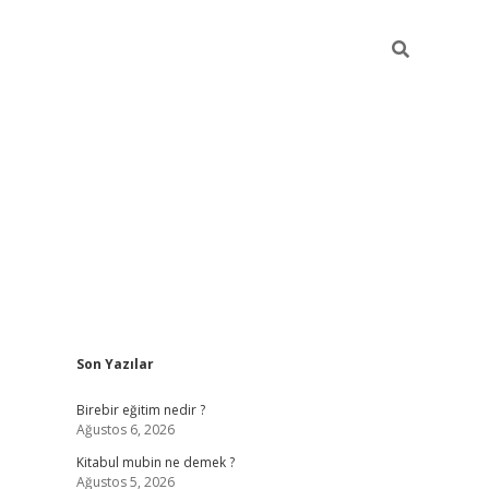
Sidebar
Son Yazılar
https://betci.co/
vd casino giriş
ilbet.casino
ilbet giriş yapa
Birebir eğitim nedir ?
Ağustos 6, 2026
Kitabul mubin ne demek ?
Ağustos 5, 2026