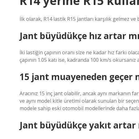
R14 yerine R15 kullan
İlk olarak, R14 lastik R15 jantları karşılık gelmez ve b
Jant büyüdükçe hız artar m
İki lastiğin çapının oranı size ne kadar hız farkı olaca
çapının 1.05 katı ise, kadranda 100 km/s okursanız 
15 jant muayeneden geçer 
Aracınız 15 inç jant olabilir, ancak aynı markanın f
ve aynı model kitle üretimi olarak sunulan bir seçe
modele sahip eski otomobil modellerinde daha fazla
Jant büyüdükçe yakıt artar