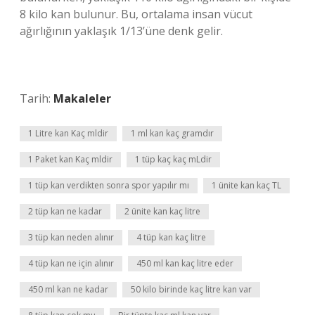
8 kilo kan bulunur. Bu, ortalama insan vücut
ağırlığının yaklaşık 1/13’üne denk gelir.
Tarih:
Makaleler
1 Litre kan Kaç mldir
1 ml kan kaç gramdır
1 Paket kan Kaç mldir
1 tüp kaç kaç mLdir
1 tüp kan verdikten sonra spor yapılır mı
1 ünite kan kaç TL
2 tüp kan ne kadar
2 ünite kan kaç litre
3 tüp kan neden alınır
4 tüp kan kaç litre
4 tüp kan ne için alınır
450 ml kan kaç litre eder
450 ml kan ne kadar
50 kilo birinde kaç litre kan var