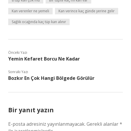
8 tüp kan çok mu
Bir tüpte kaç ml kan var
Kan verenler ne yemeli
Kan verince kaç günde yerine gelir
Sağlık ocağında kaç tüp kan alınır
Önceki Yazı
Yemin Kefaret Borcu Ne Kadar
Sonraki Yazı
Bozkır En Çok Hangi Bölgede Görülür
Bir yanıt yazın
E-posta adresiniz yayınlanmayacak.
Gerekli alanlar
*