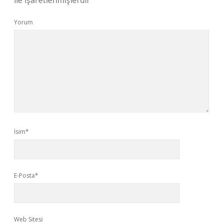
ile işaretlenmişlerdir
Yorum
İsim*
E-Posta*
Web Sitesi