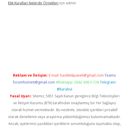
Etik Kuralları Nelerdir Örnekleri
için
admin
pamıyorum
ilbet yeni giriş
betexper.xyz
elexbet
Reklam ve İletişim:
E-mail:
backlinkpaneli@gmail.com
Teams:
forumhizmeti@gmail.com
Whatsapp: 0262 606 0 726
Telegram:
@karabul
Yasal Uyarı:
Sitemiz, 5651 Sayılı Kanun gereğince Bilgi Teknolojileri
ve İletişim Kurumu (BTK) tarafından onaylanmış bir Yer Sağlayıcı
olarak hizmet vermektedir. Bu nedenle, sitedeki içerikleri proaktif
olarak denetleme veya araştırma yükümlülüğümüz bulunmamaktadır.
Ancak, üyelerimiz yazdıkları içeriklerin sorumluluğunu taşımakta olup,