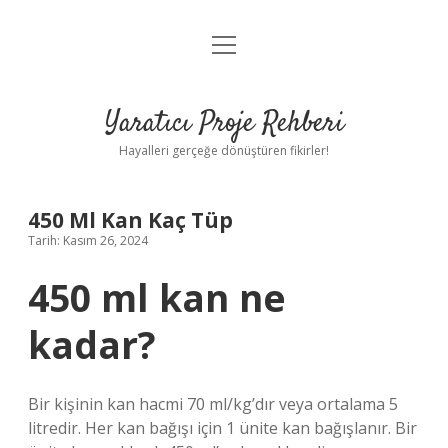
menüyü
Anasayfa
aç
Gizlilik Politikası
Yaratıcı Proje Rehberi
Yasal Uyarı
Hayalleri gerçeğe dönüştüren fikirler!
Hakkımızda
450 Ml Kan Kaç Tüp
Tarih: Kasım 26, 2024
450 ml kan ne
kadar?
Bir kişinin kan hacmi 70 ml/kg’dır veya ortalama 5
litredir. Her kan bağışı için 1 ünite kan bağışlanır. Bir