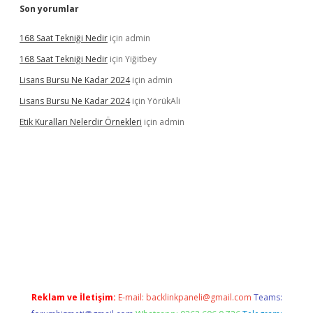
Son yorumlar
168 Saat Tekniği Nedir
için
admin
168 Saat Tekniği Nedir
için
Yiğitbey
Lisans Bursu Ne Kadar 2024
için
admin
Lisans Bursu Ne Kadar 2024
için
YörükAli
Etik Kuralları Nelerdir Örnekleri
için
admin
mıyorum
ilbet yeni giriş
betexper.xyz
elexbet
Reklam ve İletişim:
E-mail:
backlinkpaneli@gmail.com
Teams: