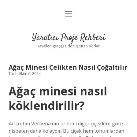
menüyü
Anasayfa
aç
Gizlilik Politikası
Yaratıcı Proje Rehberi
Yasal Uyarı
Hayalleri gerçeğe dönüştüren fikirler!
Hakkımızda
Ağaç Minesi Çelikten Nasıl Çoğaltılır
Tarih: Ekim 6, 2024
Ağaç minesi nasıl
köklendirilir?
4) Üretim Verbena’nın üretimi diğer çiçeklere göre
nispeten daha kolaydır. Bu çiçek hem tohumlardan