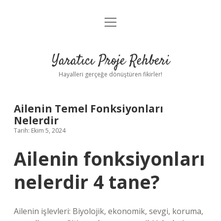
menüyü
Anasayfa
aç
Gizlilik Politikası
Yaratıcı Proje Rehberi
Yasal Uyarı
Hayalleri gerçeğe dönüştüren fikirler!
Hakkımızda
Ailenin Temel Fonksiyonları
Nelerdir
Tarih: Ekim 5, 2024
Ailenin fonksiyonları
nelerdir 4 tane?
Ailenin işlevleri: Biyolojik, ekonomik, sevgi, koruma,