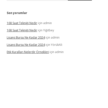
Son yorumlar
168 Saat Tekniği Nedir
için
admin
168 Saat Tekniği Nedir
için
Yiğitbey
Lisans Bursu Ne Kadar 2024
için
admin
Lisans Bursu Ne Kadar 2024
için
YörükAli
Etik Kuralları Nelerdir Örnekleri
için
admin
mıyorum
ilbet yeni giriş
betexper.xyz
elexbet