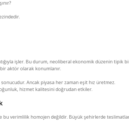
ınır?
zindedir.
ığıyla işler. Bu durum, neoliberal ekonomik düzenin tipik bi
i bir aktör olarak konumlanır.
r sonucudur. Ancak piyasa her zaman eşit hız üretmez.
yoğunluk, hizmet kalitesini doğrudan etkiler.
k
te bu verimlilik homojen değildir. Büyük şehirlerde teslimatla