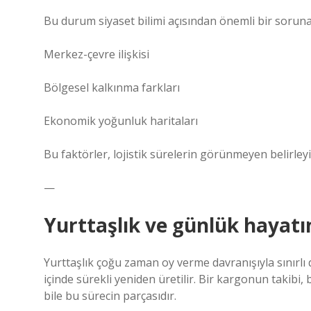
Bu durum siyaset bilimi açısından önemli bir soruna i
Merkez-çevre ilişkisi
Bölgesel kalkınma farkları
Ekonomik yoğunluk haritaları
Bu faktörler, lojistik sürelerin görünmeyen belirleyic
—
Yurttaşlık ve günlük hayatı
Yurttaşlık çoğu zaman oy verme davranışıyla sınırlı
içinde sürekli yeniden üretilir. Bir kargonun takibi,
bile bu sürecin parçasıdır.