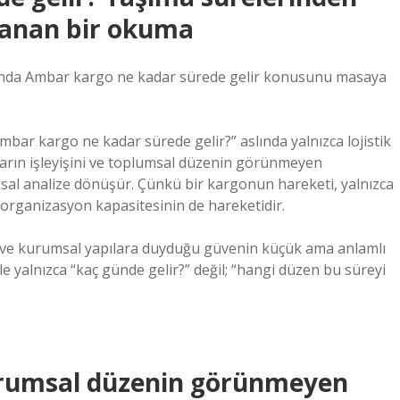
uzanan bir okuma
asında Ambar kargo ne kadar sürede gelir konusunu masaya
bar kargo ne kadar sürede gelir?” aslında yalnızca lojistik
ların işleyişini ve toplumsal düzenin görünmeyen
sal analize dönüşür. Çünkü bir kargonun hareketi, yalnızca
e organizasyon kapasitesinin de hareketidir.
e ve kurumsal yapılara duyduğu güvenin küçük ama anlamlı
e yalnızca “kaç günde gelir?” değil; “hangi düzen bu süreyi
urumsal düzenin görünmeyen