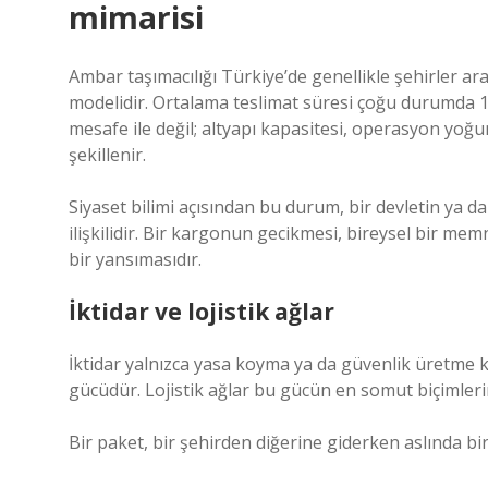
mimarisi
Ambar taşımacılığı Türkiye’de genellikle şehirler ara
modelidir. Ortalama teslimat süresi çoğu durumda 1 i
mesafe ile değil; altyapı kapasitesi, operasyon yoğun
şekillenir.
Siyaset bilimi açısından bu durum, bir devletin ya d
ilişkilidir. Bir kargonun gecikmesi, bireysel bir m
bir yansımasıdır.
İktidar ve lojistik ağlar
İktidar yalnızca yasa koyma ya da güvenlik üretme 
gücüdür. Lojistik ağlar bu gücün en somut biçimlerin
Bir paket, bir şehirden diğerine giderken aslında b