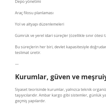
Depo yönetimi
Araç filosu planlaması
Yol ve altyapı düzenlemeleri
Gümrük ve yerel idari süreçler (özellikle sınır ötesi
Bu süreçlerin her biri, devlet kapasitesiyle doğrudan 
teslimat üretir.
—
Kurumlar, güven ve
meşrui
Siyaset teorisinde kurumlar, yalnızca teknik organ
taşıyıcılarıdır. Ambar kargo gibi sistemler, günlük
geçmiş yapılardır.