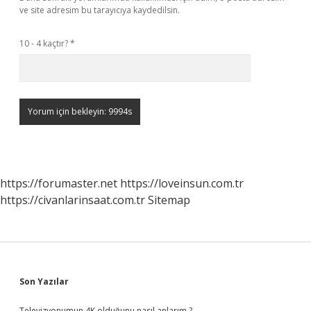
ve site adresim bu tarayıcıya kaydedilsin.
10 - 4 kaçtır?
*
https://forumaster.net
https://loveinsun.com.tr
https://civanlarinsaat.com.tr
Sitemap
Sidebar
Son Yazılar
Televizyonumun 4K olduğunu nasıl anlarım ?