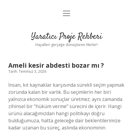
menüyü
Anasayfa
aç
Gizlilik Politikası
Yaratıcı Proje Rehberi
Yasal Uyarı
Hayalleri gerçeğe dönüştüren fikirler!
Hakkımızda
Ameli kesir abdesti bozar mı ?
Tarih: Temmuz 3, 2026
İnsan, kıt kaynaklar karşısında sürekli seçim yapmak
zorunda kalan bir varlık. Bu seçimlerin her biri
yalnızca ekonomik sonuçlar üretmez; aynı zamanda
zihinsel bir “hüküm verme” sürecini de içerir. Hangi
ürünü alacağımızdan hangi politikayı doğru
bulduğumuza, hatta geleceğe dair beklentilerimize
kadar uzanan bu süreç, aslında ekonominin