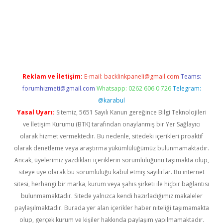
um
ilbet yeni giriş
betexper.xyz
elexbet
Reklam ve İletişim:
E-mail:
backlinkpaneli@gmail.com
Teams:
forumhizmeti@gmail.com
Whatsapp: 0262 606 0 726
Telegram:
@karabul
Yasal Uyarı:
Sitemiz, 5651 Sayılı Kanun gereğince Bilgi Teknolojileri
ve İletişim Kurumu (BTK) tarafından onaylanmış bir Yer Sağlayıcı
olarak hizmet vermektedir. Bu nedenle, sitedeki içerikleri proaktif
olarak denetleme veya araştırma yükümlülüğümüz bulunmamaktadır.
Ancak, üyelerimiz yazdıkları içeriklerin sorumluluğunu taşımakta olup,
siteye üye olarak bu sorumluluğu kabul etmiş sayılırlar. Bu internet
sitesi, herhangi bir marka, kurum veya şahıs şirketi ile hiçbir bağlantısı
bulunmamaktadır. Sitede yalnızca kendi hazırladığımız makaleler
paylaşılmaktadır. Burada yer alan içerikler haber niteliği taşımamakta
olup, gerçek kurum ve kişiler hakkında paylaşım yapılmamaktadır.