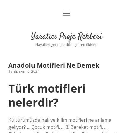
menüyü
Anasayfa
aç
Gizlilik Politikası
Yaratıcı Proje Rehberi
Yasal Uyarı
Hayalleri gerçeğe dönüştüren fikirler!
Hakkımızda
Anadolu Motifleri Ne Demek
Tarih: Ekim 6, 2024
Türk motifleri
nelerdir?
Kültürümüzde halı ve kilim motifleri ne anlama
geliyor? … Çocuk motifi. … 3. Bereket motifi. …