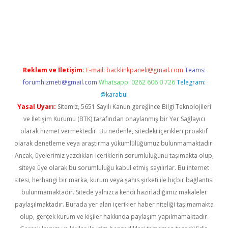
amıyorum
ilbet yeni giriş
betexper.xyz
elexbet
Reklam ve İletişim:
E-mail:
backlinkpaneli@gmail.com
Teams:
forumhizmeti@gmail.com
Whatsapp: 0262 606 0 726
Telegram:
@karabul
Yasal Uyarı:
Sitemiz, 5651 Sayılı Kanun gereğince Bilgi Teknolojileri
ve İletişim Kurumu (BTK) tarafından onaylanmış bir Yer Sağlayıcı
olarak hizmet vermektedir. Bu nedenle, sitedeki içerikleri proaktif
olarak denetleme veya araştırma yükümlülüğümüz bulunmamaktadır.
Ancak, üyelerimiz yazdıkları içeriklerin sorumluluğunu taşımakta olup,
siteye üye olarak bu sorumluluğu kabul etmiş sayılırlar. Bu internet
sitesi, herhangi bir marka, kurum veya şahıs şirketi ile hiçbir bağlantısı
bulunmamaktadır. Sitede yalnızca kendi hazırladığımız makaleler
paylaşılmaktadır. Burada yer alan içerikler haber niteliği taşımamakta
olup, gerçek kurum ve kişiler hakkında paylaşım yapılmamaktadır.