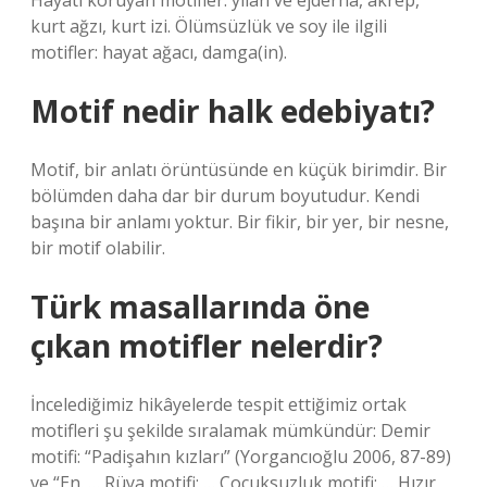
Hayatı koruyan motifler: yılan ve ejderha, akrep,
kurt ağzı, kurt izi. Ölümsüzlük ve soy ile ilgili
motifler: hayat ağacı, damga(in).
Motif nedir halk edebiyatı?
Motif, bir anlatı örüntüsünde en küçük birimdir. Bir
bölümden daha dar bir durum boyutudur. Kendi
başına bir anlamı yoktur. Bir fikir, bir yer, bir nesne,
bir motif olabilir.
Türk masallarında öne
çıkan motifler nelerdir?
İncelediğimiz hikâyelerde tespit ettiğimiz ortak
motifleri şu şekilde sıralamak mümkündür: Demir
motifi: “Padişahın kızları” (Yorgancıoğlu 2006, 87-89)
ve “En. … Rüya motifi: … Çocuksuzluk motifi: … Hızır