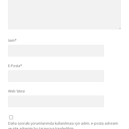
İsim*
E-Posta*
Web Sitesi
Daha sonraki yorumlarımda kullanılması için adım, e-posta adresim
ve site adresim bu tarayıcıya kaydedilsin.