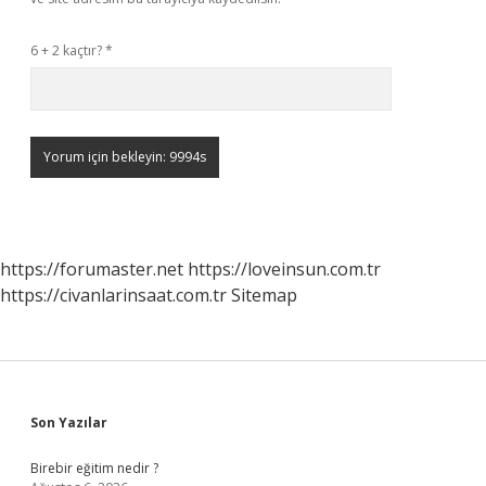
6 + 2 kaçtır?
*
https://forumaster.net
https://loveinsun.com.tr
https://civanlarinsaat.com.tr
Sitemap
Sidebar
Son Yazılar
Birebir eğitim nedir ?