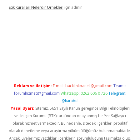
Etik Kuralları Nelerdir Örnekleri
için
admin
amıyorum
ilbet yeni giriş
betexper.xyz
elexbet
Reklam ve İletişim:
E-mail:
backlinkpaneli@gmail.com
Teams:
forumhizmeti@gmail.com
Whatsapp: 0262 606 0 726
Telegram:
@karabul
Yasal Uyarı:
Sitemiz, 5651 Sayılı Kanun gereğince Bilgi Teknolojileri
ve İletişim Kurumu (BTK) tarafından onaylanmış bir Yer Sağlayıcı
olarak hizmet vermektedir. Bu nedenle, sitedeki içerikleri proaktif
olarak denetleme veya araştırma yükümlülüğümüz bulunmamaktadır.
Ancak, üyelerimiz yazdıkları içeriklerin sorumluluğunu taşımakta olup,