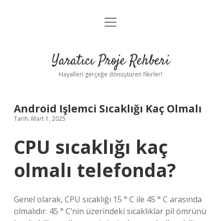
menüyü
Anasayfa
aç
Gizlilik Politikası
Yaratıcı Proje Rehberi
Yasal Uyarı
Hayalleri gerçeğe dönüştüren fikirler!
Hakkımızda
Android Işlemci Sıcaklığı Kaç Olmalı
Tarih: Mart 1, 2025
CPU sıcaklığı kaç
olmalı telefonda?
Genel olarak, CPU sıcaklığı 15 ° C ile 45 ° C arasında
olmalıdır. 45 ° C’nin üzerindeki sıcaklıklar pil ömrünü