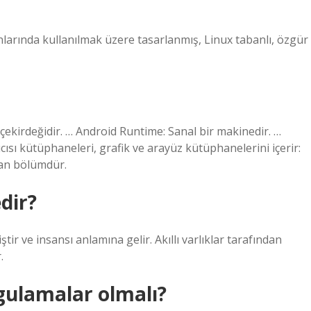
onlarında kullanılmak üzere tasarlanmış, Linux tabanlı, özgür
çekirdeğidir. … Android Runtime: Sanal bir makinedir. …
ısı kütüphaneleri, grafik ve arayüz kütüphanelerini içerir:
yan bölümdür.
dir?
r ve insansı anlamına gelir. Akıllı varlıklar tarafından
.
gulamalar olmalı?