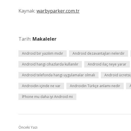
Kaynak:
warbyparker.com.tr
Tarih:
Makaleler
Android bir yazılım mıdır
Android dezavantajları nelerdir
Android hangi cihazlarda kullanılır
Android ilaç neye yarar
Android telefonda hangi uygulamalar olmalı
Android ücretsi
Androidin içinde ne var
Androidin Türkçe anlamı nedir
İPhone mu daha iyi Android mi
Önceki Yazı