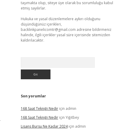
taşımakta olup, siteye üye olarak bu sorumluluğu kabul
etmiş sayılırlar.
Hukuka ve yasal düzenlemelere aykırı olduğunu
düşündüğünüz içerikleri,
backlinkpanelicomtr@gmail.com
adresine bildirmeniz
halinde, ilgili içerikler yasal süre içerisinde sitemizden
kaldırılacaktır.
Arama
Son yorumlar
168 Saat Tekniği Nedir
için
admin
168 Saat Tekniği Nedir
için
Yiğitbey
.
Lisans Bursu Ne Kadar 2024
için
admin