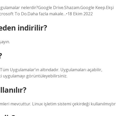
ygulamalar nelerdir?Google Drive.Shazam.Google Keep.Ekşi
icrosoft To Do.Daha fazla makale…•18 Ekim 2022
en indirilir?
ayın.
?
Tüm Uygulamalar’ın altındadır. Uygulamaları açabilir,
ki uygulamayı görüntüleyebilirsiniz.
lanılır?
mleri mevcuttur. Linux işletim sistemi çekirdeği kullanılmıştır