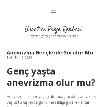
menüyü
Anasayfa
aç
Gizlilik Politikası
Yaratıcı Proje Rehberi
Yasal Uyarı
Hayalleri gerçeğe dönüştüren fikirler!
Hakkımızda
Anevrizma Gençlerde Görülür Mü
Tarih: Ekim 5, 2024
Genç yaşta
anevrizma olur mu?
Anevrizmalar her yaş grubunda görülür, ancak 25
yaş üstü kişilerde görülme sıklığı giderek artar.