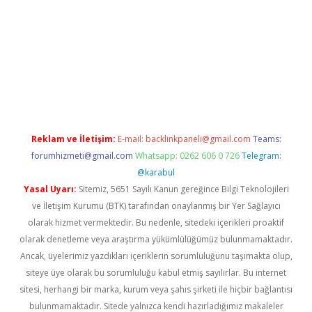
iş yapamıyorum
ilbet yeni giriş
betexper.xyz
elexbet
Reklam ve İletişim:
E-mail:
backlinkpaneli@gmail.com
Teams:
forumhizmeti@gmail.com
Whatsapp: 0262 606 0 726
Telegram:
@karabul
Yasal Uyarı:
Sitemiz, 5651 Sayılı Kanun gereğince Bilgi Teknolojileri
ve İletişim Kurumu (BTK) tarafından onaylanmış bir Yer Sağlayıcı
olarak hizmet vermektedir. Bu nedenle, sitedeki içerikleri proaktif
olarak denetleme veya araştırma yükümlülüğümüz bulunmamaktadır.
Ancak, üyelerimiz yazdıkları içeriklerin sorumluluğunu taşımakta olup,
siteye üye olarak bu sorumluluğu kabul etmiş sayılırlar. Bu internet
sitesi, herhangi bir marka, kurum veya şahıs şirketi ile hiçbir bağlantısı
bulunmamaktadır. Sitede yalnızca kendi hazırladığımız makaleler