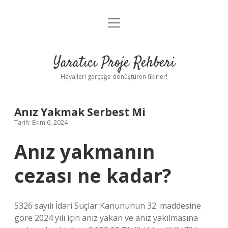
menüyü
Anasayfa
aç
Gizlilik Politikası
Yaratıcı Proje Rehberi
Yasal Uyarı
Hayalleri gerçeğe dönüştüren fikirler!
Hakkımızda
Anız Yakmak Serbest Mi
Tarih: Ekim 6, 2024
Anız yakmanın
cezası ne kadar?
5326 sayılı İdari Suçlar Kanununun 32. maddesine
göre 2024 yılı için anız yakan ve anız yakılmasına