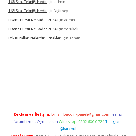
168 Saat Tekniği Nedir
için
admin
168 Saat Tekniği Nedir
için
Yiğitbey
Lisans Bursu Ne Kadar 2024
için
admin
Lisans Bursu Ne Kadar 2024
için
YörükAli
Etik Kuralları Nelerdir Örnekleri
için
admin
mıyorum
ilbet yeni giriş
betexper.xyz
elexbet
Reklam ve İletişim:
E-mail:
backlinkpaneli@gmail.com
Teams:
forumhizmeti@gmail.com
Whatsapp: 0262 606 0 726
Telegram:
@karabul