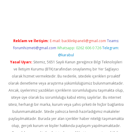
amıyorum
ilbet yeni giriş
betexper.xyz
elexbet
Reklam ve İletişim:
E-mail:
backlinkpaneli@gmail.com
Teams:
forumhizmeti@gmail.com
Whatsapp: 0262 606 0 726
Telegram:
@karabul
Yasal Uyarı:
Sitemiz, 5651 Sayılı Kanun gereğince Bilgi Teknolojileri
ve İletişim Kurumu (BTK) tarafından onaylanmış bir Yer Sağlayıcı
olarak hizmet vermektedir. Bu nedenle, sitedeki içerikleri proaktif
olarak denetleme veya araştırma yükümlülüğümüz bulunmamaktadır.
Ancak, üyelerimiz yazdıkları içeriklerin sorumluluğunu taşımakta olup,
siteye üye olarak bu sorumluluğu kabul etmiş sayılırlar. Bu internet
sitesi, herhangi bir marka, kurum veya şahıs şirketi ile hiçbir bağlantısı
bulunmamaktadır. Sitede yalnızca kendi hazırladığımız makaleler
paylaşılmaktadır. Burada yer alan içerikler haber niteliği taşımamakta
olup, gerçek kurum ve kişiler hakkında paylaşım yapılmamaktadır.