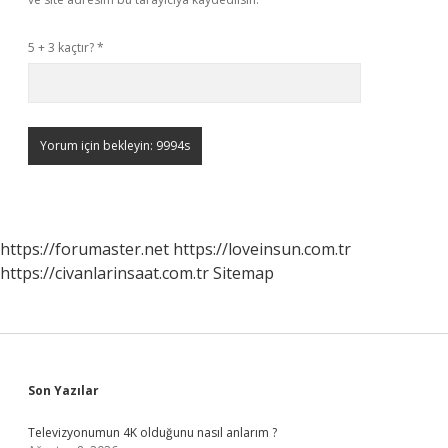
5 + 3 kaçtır?
*
https://forumaster.net
https://loveinsun.com.tr
https://civanlarinsaat.com.tr
Sitemap
Sidebar
Son Yazılar
Televizyonumun 4K olduğunu nasıl anlarım ?