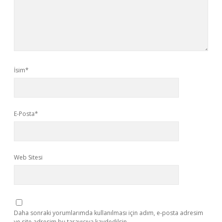
İsim*
E-Posta*
Web Sitesi
Daha sonraki yorumlarımda kullanılması için adım, e-posta adresim
ve site adresim bu tarayıcıya kaydedilsin.