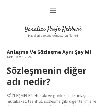
menüyü
Anasayfa
aç
Gizlilik Politikası
Yaratıcı Proje Rehberi
Yasal Uyarı
Hayalleri gerçeğe dönüştüren fikirler!
Hakkımızda
Anlaşma Ve Sözleşme Aynı Şey Mi
Tarih: Ekim 5, 2024
Sözleşmenin diğer
adı nedir?
SÖZLEŞMELER. Hukuki ve günlük dilde anlaşma,
mutabakat, taahhüt, sözleşme gibi diğer terimlerle