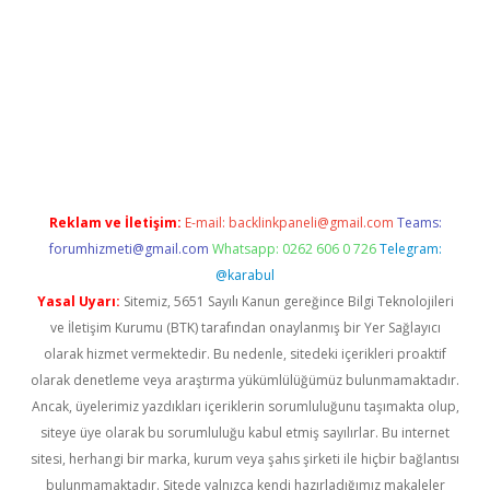
pamıyorum
ilbet yeni giriş
betexper.xyz
elexbet
Reklam ve İletişim:
E-mail:
backlinkpaneli@gmail.com
Teams:
forumhizmeti@gmail.com
Whatsapp: 0262 606 0 726
Telegram:
@karabul
Yasal Uyarı:
Sitemiz, 5651 Sayılı Kanun gereğince Bilgi Teknolojileri
ve İletişim Kurumu (BTK) tarafından onaylanmış bir Yer Sağlayıcı
olarak hizmet vermektedir. Bu nedenle, sitedeki içerikleri proaktif
olarak denetleme veya araştırma yükümlülüğümüz bulunmamaktadır.
Ancak, üyelerimiz yazdıkları içeriklerin sorumluluğunu taşımakta olup,
siteye üye olarak bu sorumluluğu kabul etmiş sayılırlar. Bu internet
sitesi, herhangi bir marka, kurum veya şahıs şirketi ile hiçbir bağlantısı
bulunmamaktadır. Sitede yalnızca kendi hazırladığımız makaleler