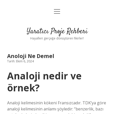
menüyü
Anasayfa
aç
Gizlilik Politikası
Yaratıcı Proje Rehberi
Yasal Uyarı
Hayalleri gerçeğe dönüştüren fikirler!
Hakkımızda
Anoloji Ne Demel
Tarih: Ekim 6, 2024
Analoji nedir ve
örnek?
Analoji kelimesinin kökeni Fransızcadır. TDK’ya göre
analoji kelimesinin anlamı şöyledir: “benzerlik, bazı