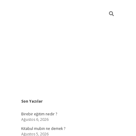
Sidebar
Son Yazılar
https://betci.co/
vd casino giriş
ilbet.casino
ilbet giriş yapam
Birebir eğitim nedir ?
Ağustos 6, 2026
Kitabul mubin ne demek ?
Ağustos 5, 2026