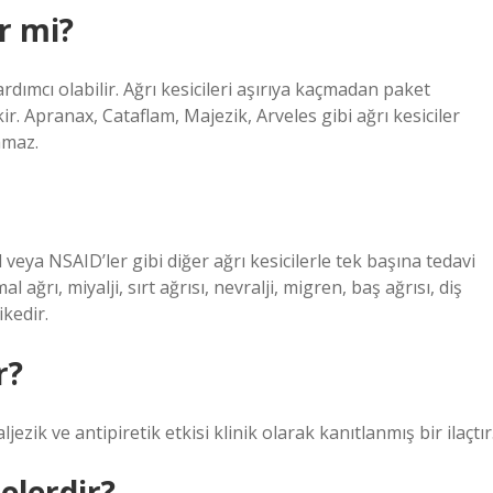
ir mi?
ardımcı olabilir. Ağrı kesicileri aşırıya kaçmadan paket
r. Apranax, Cataflam, Majezik, Arveles gibi ağrı kesiciler
amaz.
veya NSAID’ler gibi diğer ağrı kesicilerle tek başına tedavi
ağrı, miyalji, sırt ağrısı, nevralji, migren, baş ağrısı, diş
ikedir.
r?
zik ve antipiretik etkisi klinik olarak kanıtlanmış bir ilaçtır
elerdir?