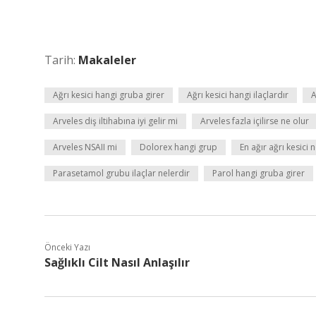
Tarih:
Makaleler
Ağrı kesici hangi gruba girer
Ağrı kesici hangi ilaçlardır
A
Arveles diş iltihabına iyi gelir mi
Arveles fazla içilirse ne olur
Arveles NSAII mi
Dolorex hangi grup
En ağır ağrı kesici 
Parasetamol grubu ilaçlar nelerdir
Parol hangi gruba girer
Önceki Yazı
Sağlıklı Cilt Nasıl Anlaşılır