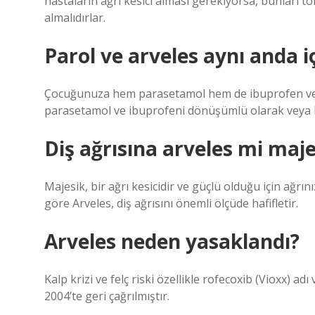
hastaların ağrı kesici alması gerekiyorsa, bunları t
almalıdırlar.
Parol ve arveles aynı anda iç
Çocuğunuza hem parasetamol hem de ibuprofen veri
parasetamol ve ibuprofeni dönüşümlü olarak veya he
Diş ağrısına arveles mi maj
Majesik, bir ağrı kesicidir ve güçlü olduğu için ağrınız
göre Arveles, diş ağrısını önemli ölçüde hafifletir.
Arveles neden yasaklandı?
Kalp krizi ve felç riski özellikle rofecoxib (Vioxx) adı v
2004’te geri çağrılmıştır.