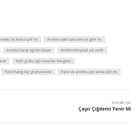
rveles aç karna içilir mi
Arveles adet sancısına iyi gelir mi
Arveles hangi ağrıları keser
Arveles kimyasal adı nedir
nedir
NSAİ grubu ağrı kesiciler hangileri
Parol hangi ilaç grubundadır
Parol ve arveles aynı anda içilir mi
Sonraki Yaz
Çayır Çiğdemi Yenir M