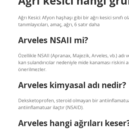
Ağrı kesici hangi gru
Ağrı Kesici: Afyon haşhaşı gibi bir ağrı kesici sınıfı ola
tanımlayıcıları, amaç, ağrı, 6 satır daha
Arveles NSAII mi?
Özellikle NSAII (Apranax, Majezik, Arveles, vb.) adı 
kan sulandırıcılar nedeniyle mide kanaması riskini ar
önerilmezler.
Arveles kimyasal adı nedir?
Deksketoprofen, steroid olmayan bir antiinflamatua
antiinflamatuar ilaçtır (NSAID).
Arveles hangi ağrıları keser