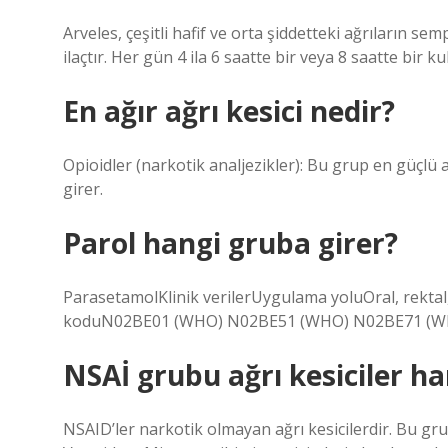
Arveles, çeşitli hafif ve orta şiddetteki ağrıların semp
ilaçtır. Her gün 4 ila 6 saatte bir veya 8 saatte bir ku
En ağır ağrı kesici nedir?
Opioidler (narkotik analjezikler): Bu grup en güçlü a
girer.
Parol hangi gruba girer?
ParasetamolKlinik verilerUygulama yoluOral, rektal, 
koduN02BE01 (WHO) N02BE51 (WHO) N02BE71 (WHO
NSAİ grubu ağrı kesiciler ha
NSAID’ler narkotik olmayan ağrı kesicilerdir. Bu grub