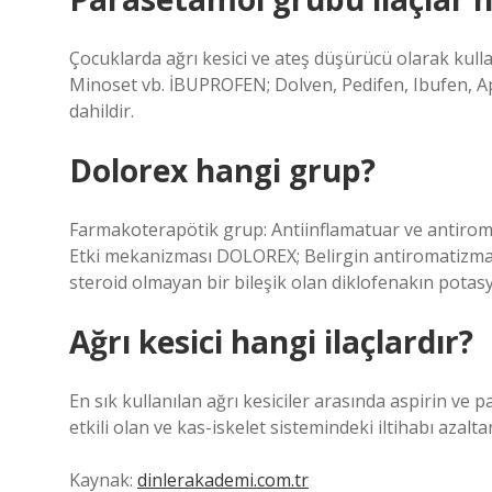
Çocuklarda ağrı kesici ve ateş düşürücü olarak kulland
Minoset vb. İBUPROFEN; Dolven, Pedifen, Ibufen, A
dahildir.
Dolorex hangi grup?
Farmakoterapötik grup: Antiinflamatuar ve antiroma
Etki mekanizması DOLOREX; Belirgin antiromatizmal, 
steroid olmayan bir bileşik olan diklofenakın potas
Ağrı kesici hangi ilaçlardır?
En sık kullanılan ağrı kesiciler arasında aspirin ve p
etkili olan ve kas-iskelet sistemindeki iltihabı azalta
Kaynak:
dinlerakademi.com.tr