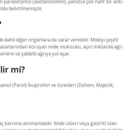
an parasetamol (asetaminofen), yalnızca çok hafif bir anti-
nda belirtilmemiştir.
?
e dahil diğer organlara da zarar verebilir. Mideyi çeşitli
hasarlarından koruyan mide mukozası, aşırı miktarda ağrı
lere ve şiddetli ağrıya yol açar.
lir mi?
setamol (Parol) İbuprofen ve türevleri (Dolven, Majezik,
a aç karnına alınmamalıdır. Mide ülseri veya gastriti olan