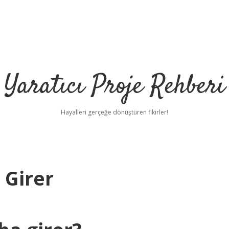
Yaratıcı Proje Rehberi
Hayalleri gerçeğe dönüştüren fikirler!
 Girer