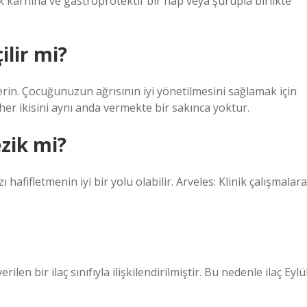
ok karnına ve gastroprotektif bir hap veya şurupla birlikte
ilir mi?
n. Çocuğunuzun ağrısının iyi yönetilmesini sağlamak için
r ikisini aynı anda vermekte bir sakınca yoktur.
ezik mi?
ı hafifletmenin iyi bir yolu olabilir. Arveles: Klinik çalışmalara
erilen bir ilaç sınıfıyla ilişkilendirilmiştir. Bu nedenle ilaç Eylü