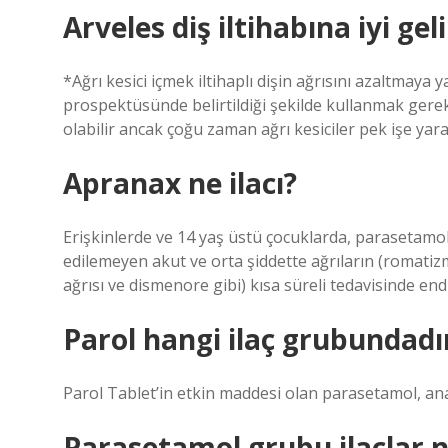
Arveles diş iltihabına iyi gel
*Ağrı kesici içmek iltihaplı dişin ağrısını azaltmaya y
prospektüsünde belirtildiği şekilde kullanmak gereki
olabilir ancak çoğu zaman ağrı kesiciler pek işe yar
Apranax ne ilacı?
Erişkinlerde ve 14 yaş üstü çocuklarda, parasetamol 
edilemeyen akut ve orta şiddette ağrıların (romatizmal 
ağrısı ve dismenore gibi) kısa süreli tedavisinde end
Parol hangi ilaç grubundadı
Parol Tablet’in etkin maddesi olan parasetamol, analje
Parasetamol grubu ilaçlar n