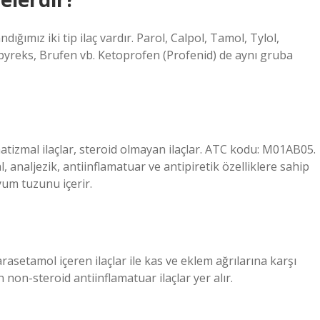
ığımız iki tip ilaç vardır. Parol, Calpol, Tamol, Tylol,
pyreks, Brufen vb. Ketoprofen (Profenid) de aynı gruba
tizmal ilaçlar, steroid olmayan ilaçlar. ATC kodu: M01AB05.
analjezik, antiinflamatuar ve antipiretik özelliklere sahip
yum tuzunu içerir.
arasetamol içeren ilaçlar ile kas ve eklem ağrılarına karşı
n non-steroid antiinflamatuar ilaçlar yer alır.