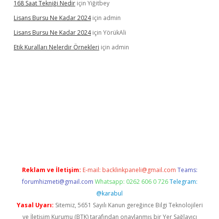
168 Saat Tekniği Nedir
için
Yiğitbey
Lisans Bursu Ne Kadar 2024
için
admin
Lisans Bursu Ne Kadar 2024
için
YörükAli
Etik Kuralları Nelerdir Örnekleri
için
admin
pamıyorum
ilbet yeni giriş
betexper.xyz
elexbet
Reklam ve İletişim:
E-mail:
backlinkpaneli@gmail.com
Teams:
forumhizmeti@gmail.com
Whatsapp: 0262 606 0 726
Telegram:
@karabul
Yasal Uyarı:
Sitemiz, 5651 Sayılı Kanun gereğince Bilgi Teknolojileri
ve İletişim Kurumu (BTK) tarafından onaylanmış bir Yer Sağlayıcı