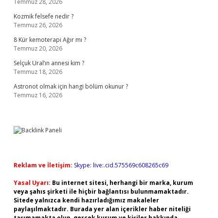
Temmuz 28, 2026
Kozmik felsefe nedir ?
Temmuz 26, 2026
8 Kür kemoterapi Ağır mı ?
Temmuz 20, 2026
Selçuk Ural’ın annesi kim ?
Temmuz 18, 2026
Astronot olmak için hangi bölüm okunur ?
Temmuz 16, 2026
Reklam ve İletişim:
Skype: live:.cid.575569c608265c69
Yasal Uyarı:
Bu internet sitesi, herhangi bir marka, kurum
veya şahıs şirketi ile hiçbir bağlantısı bulunmamaktadır.
Sitede yalnızca kendi hazırladığımız makaleler
paylaşılmaktadır. Burada yer alan içerikler haber niteliği
taşımamakta olup, gerçek kurum ve kişiler hakkında