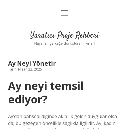
menüyü
Anasayfa
aç
Gizlilik Politikası
Yaratıcı Proje Rehberi
Yasal Uyarı
Hayalleri gerçeğe dönüştüren fikirler!
Hakkımızda
Ay Neyi Yönetir
Tarih: Nisan 22, 2025
Ay neyi temsil
ediyor?
Ay’dan bahsedildiğinde akla ilk gelen duygular olsa
da, bu gezegen öncelikle sağlıkla ilgilidir. Ay, kadın