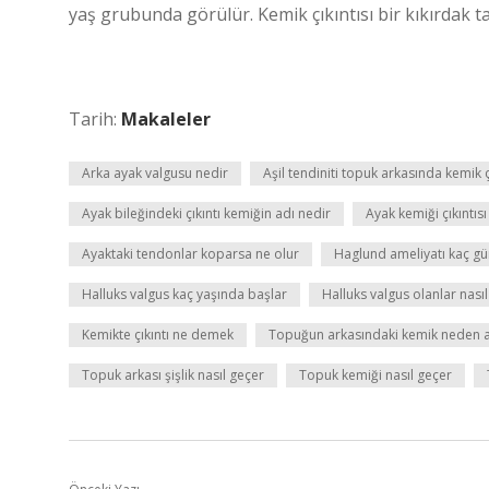
yaş grubunda görülür. Kemik çıkıntısı bir kıkırdak ta
Tarih:
Makaleler
Arka ayak valgusu nedir
Aşil tendiniti topuk arkasında kemik 
Ayak bileğindeki çıkıntı kemiğin adı nedir
Ayak kemiği çıkıntısı
Ayaktaki tendonlar koparsa ne olur
Haglund ameliyatı kaç gün
Halluks valgus kaç yaşında başlar
Halluks valgus olanlar nası
Kemikte çıkıntı ne demek
Topuğun arkasındaki kemik neden a
Topuk arkası şişlik nasıl geçer
Topuk kemiği nasıl geçer