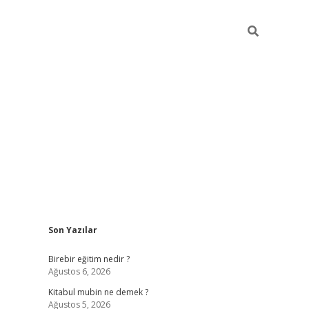
Sidebar
Son Yazılar
ttps://betci.co/
vd casino giriş
ilbet.casino
ilbet giriş yapamıy
Birebir eğitim nedir ?
Ağustos 6, 2026
Kitabul mubin ne demek ?
Ağustos 5, 2026