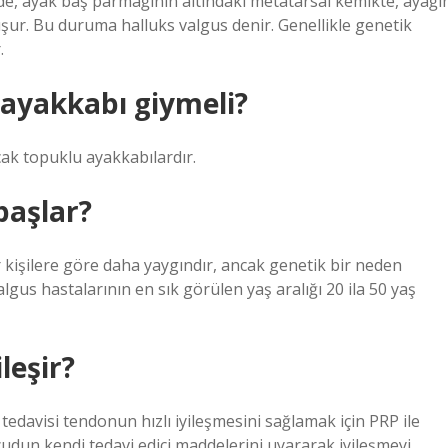
e, ayak baş parmağının altındaki metatarsal kemikte, ayağı
luşur. Bu duruma halluks valgus denir. Genellikle genetik
.
l ayakkabı giymeli?
çak topuklu ayakkabılardır.
başlar?
er kişilere göre daha yaygındır, ancak genetik bir neden
lgus hastalarının en sık görülen yaş aralığı 20 ila 50 yaş
ileşir?
edavisi tendonun hızlı iyileşmesini sağlamak için PRP ile
udun kendi tedavi edici maddelerini uyararak iyileşmeyi