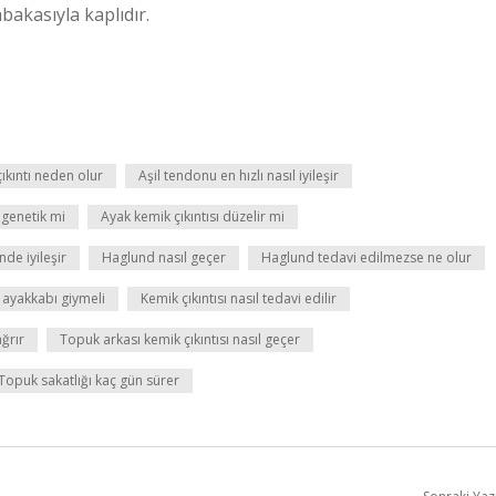
bakasıyla kaplıdır.
çıkıntı neden olur
Aşil tendonu en hızlı nasıl iyileşir
 genetik mi
Ayak kemik çıkıntısı düzelir mi
de iyileşir
Haglund nasıl geçer
Haglund tedavi edilmezse ne olur
l ayakkabı giymeli
Kemik çıkıntısı nasıl tedavi edilir
ğrır
Topuk arkası kemik çıkıntısı nasıl geçer
Topuk sakatlığı kaç gün sürer