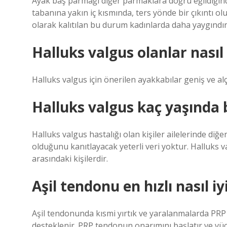
Ayak baş parmağı diğer parmaklara doğru eğildiğind
tabanına yakın iç kısmında, ters yönde bir çıkıntı o
olarak kalıtılan bu durum kadınlarda daha yaygındır
Halluks valgus olanlar nası
Halluks valgus için önerilen ayakkabılar geniş ve al
Halluks valgus kaç yaşında 
Halluks valgus hastalığı olan kişiler ailelerinde diğ
olduğunu kanıtlayacak yeterli veri yoktur. Halluks va
arasındaki kişilerdir.
Aşil tendonu en hızlı nasıl iy
Aşil tendonunda kısmi yırtık ve yaralanmalarda PRP t
desteklenir. PRP tendonun onarımını başlatır ve vüc