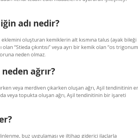
iğin adı nedir?
eklemini oluşturan kemiklerin alt kısmına talus (ayak bileği
 olan “Stieda çıkıntısı” veya ayrı bir kemik olan “os trigonum
 soruna neden olmaz.
 neden ağrır?
ırken veya merdiven çıkarken oluşan ağrı, Aşil tendinitinin e
nda veya topukta oluşan ağrı, Aşil tendinitinin bir işareti
er?
 dinlenme, buz uygulaması ve iltihap giderici ilaçlarla