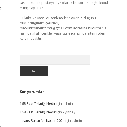
taşımakta olup, siteye üye olarak bu sorumluluğu kabul
e
etmiş sayılırlar.
Hukuka ve yasal düzenlemelere aykırı olduğunu
düşündüğünüz içerikleri,
backlinkpanelicomtr@gmail.com
adresine bildirmeniz
halinde, ilgili içerikler yasal süre içerisinde sitemizden
kaldırılacaktır.
Arama
Son yorumlar
168 Saat Tekniği Nedir
için
admin
168 Saat Tekniği Nedir
için
Yiğitbey
Lisans Bursu Ne Kadar 2024
için
admin