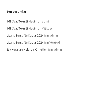
Son yorumlar
168 Saat Tekniği Nedir
için
admin
168 Saat Tekniği Nedir
için
Yiğitbey
Lisans Bursu Ne Kadar 2024
için
admin
Lisans Bursu Ne Kadar 2024
için
YörükAli
Etik Kuralları Nelerdir Örnekleri
için
admin
bet.casino
ilbet giriş yapamıyorum
ilbet yeni giriş
betexper.xyz