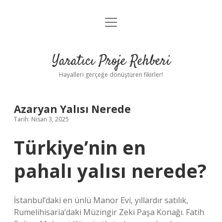
menüyü
Anasayfa
aç
Gizlilik Politikası
Yaratıcı Proje Rehberi
Yasal Uyarı
Hayalleri gerçeğe dönüştüren fikirler!
Hakkımızda
Azaryan Yalısı Nerede
Tarih: Nisan 3, 2025
Türkiye’nin en
pahalı yalısı nerede?
İstanbul’daki en ünlü Manor Evi, yıllardır satılık,
Rumelihisaria’daki Müzingir Zeki Paşa Konağı. Fatih