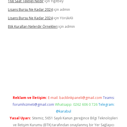
168 Saat Tekniği Nedir
için
Yiğitbey
Lisans Bursu Ne Kadar 2024
için
admin
Lisans Bursu Ne Kadar 2024
için
YörükAli
Etik Kuralları Nelerdir Örnekleri
için
admin
giriş yapamıyorum
ilbet yeni giriş
betexper.xyz
elexbet
Reklam ve İletişim:
E-mail:
backlinkpaneli@gmail.com
Teams:
forumhizmeti@gmail.com
Whatsapp: 0262 606 0 726
Telegram:
@karabul
Yasal Uyarı:
Sitemiz, 5651 Sayılı Kanun gereğince Bilgi Teknolojileri
ve İletişim Kurumu (BTK) tarafından onaylanmış bir Yer Sağlayıcı