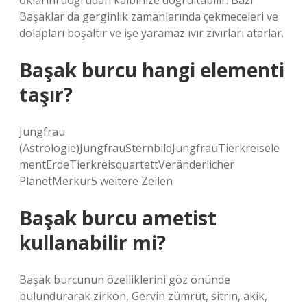
oklarını doğrudan kalbinize doğrultabilir. Bazı
Başaklar da gerginlik zamanlarında çekmeceleri ve
dolapları boşaltır ve işe yaramaz ıvır zıvırları atarlar.
Başak burcu hangi elementi
taşır?
Jungfrau
(Astrologie)JungfrauSternbildJungfrauTierkreisele
mentErdeTierkreisquartettVeränderlicher
PlanetMerkur5 weitere Zeilen
Başak burcu ametist
kullanabilir mi?
Başak burcunun özelliklerini göz önünde
bulundurarak zirkon, Gervin zümrüt, sitrin, akik,