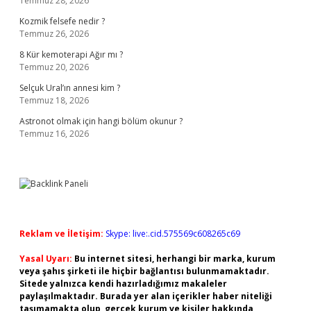
Temmuz 28, 2026
Kozmik felsefe nedir ?
Temmuz 26, 2026
8 Kür kemoterapi Ağır mı ?
Temmuz 20, 2026
Selçuk Ural’ın annesi kim ?
Temmuz 18, 2026
Astronot olmak için hangi bölüm okunur ?
Temmuz 16, 2026
Reklam ve İletişim:
Skype: live:.cid.575569c608265c69
Yasal Uyarı:
Bu internet sitesi, herhangi bir marka, kurum
veya şahıs şirketi ile hiçbir bağlantısı bulunmamaktadır.
Sitede yalnızca kendi hazırladığımız makaleler
paylaşılmaktadır. Burada yer alan içerikler haber niteliği
taşımamakta olup, gerçek kurum ve kişiler hakkında