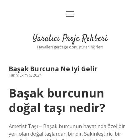
menüyü
Anasayfa
aç
Gizlilik Politikası
Yaratıcı Proje Rehberi
Yasal Uyarı
Hayalleri gerçeğe dönüştüren fikirler!
Hakkımızda
Başak Burcuna Ne Iyi Gelir
Tarih: Ekim 6, 2024
Başak burcunun
doğal taşı nedir?
Ametist Taşı – Başak burcunun hayatında özel bir
yeri olan doğal taşlardan biridir. Sakinleştirici bir