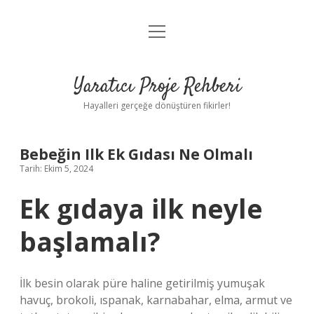
menüyü
Anasayfa
aç
Gizlilik Politikası
Yaratıcı Proje Rehberi
Yasal Uyarı
Hayalleri gerçeğe dönüştüren fikirler!
Hakkımızda
Bebeğin Ilk Ek Gıdası Ne Olmalı
Tarih: Ekim 5, 2024
Ek gıdaya ilk neyle
başlamalı?
İlk besin olarak püre haline getirilmiş yumuşak
havuç, brokoli, ıspanak, karnabahar, elma, armut ve