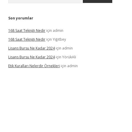
Son yorumlar
168 Saat Tekniği Nedir
için
admin
168 Saat Tekniği Nedir
için
Yiğitbey
Lisans Bursu Ne Kadar 2024
için
admin
Lisans Bursu Ne Kadar 2024
için
YörükAli
Etik Kuralları Nelerdir Örnekleri
için
admin
ino
ilbet giriş yapamıyorum
ilbet yeni giriş
betexper.xyz
elexbet