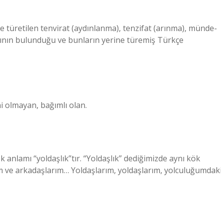
le türetilen tenvirat (aydınlanma), tenzifat (arınma), münde-
larının bulunduğu ve bunların yerine türemiş Türkçe
i olmayan, bağımlı olan.
ek anlamı “yoldaşlık”tır. “Yoldaşlık” dediğimizde aynı kök
ım ve arkadaşlarım… Yoldaşlarım, yoldaşlarım, yolculuğumdak