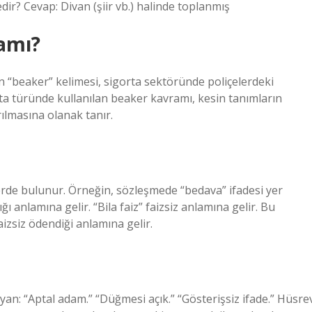
r? Cevap: Divan (şiir vb.) halinde toplanmış
amı?
 “beaker” kelimesi, sigorta sektöründe poliçelerdeki
gorta türünde kullanılan beaker kavramı, kesin tanımların
rılmasına olanak tanır.
erde bulunur. Örneğin, sözleşmede “bedava” ifadesi yer
 anlamına gelir. “Bila faiz” faizsiz anlamına gelir. Bu
izsiz ödendiği anlamına gelir.
ayan: “Aptal adam.” “Düğmesi açık.” “Gösterişsiz ifade.” Hüsre