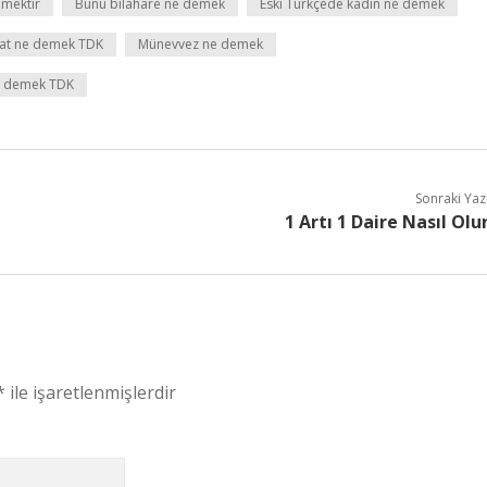
emektir
Bunu bilahare ne demek
Eski Türkçede kadın ne demek
at ne demek TDK
Münevvez ne demek
e demek TDK
Sonraki Yaz
1 Artı 1 Daire Nasıl Olu
*
ile işaretlenmişlerdir