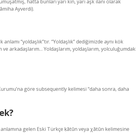
umuşatmış, hatta bunları yarı kin, yarı aşk ilanı olarak
âmiha Ayverdi).
ek anlamı “yoldaşlık”tır. “Yoldaşlık” dediğimizde aynı kök
ım ve arkadaşlarım… Yoldaşlarım, yoldaşlarım, yolculuğumdak
 Kurumu’na göre subsequently kelimesi “daha sonra, daha
ek?
e” anlamına gelen Eski Türkçe ḳātūn veya χātūn kelimesine