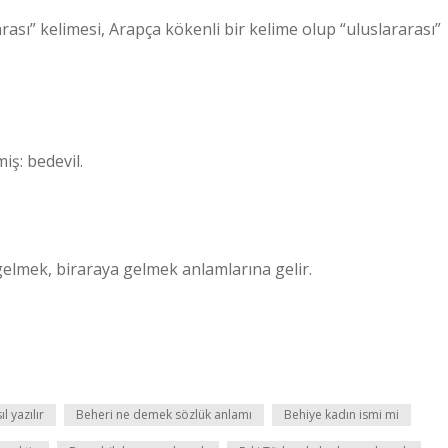
sı” kelimesi, Arapça kökenli bir kelime olup “uluslararası”
iş: bedevil.
 gelmek, biraraya gelmek anlamlarına gelir.
 yazılır
Beheri ne demek sözlük anlamı
Behiye kadın ismi mi