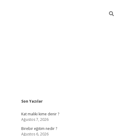
Sidebar
Son Yazılar
https://betci.co/
vd casino giriş
ilbet.casino
ilbet giriş yapamı
Kat maliki kime denir ?
Ağustos 7, 2026
Birebir eğitim nedir ?
Ağustos 6, 2026