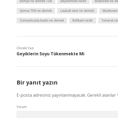
Behiye ne demek TDK
Beynelmilel nedir
Bilâbedel ne d
İçtimai TDK ne demek
Laubali tavır ne demek
Müdevven
Osmanlıcada kadın ne demek
Refikam nedir
Tenvirat n
Önceki Yazı
Geyiklerin Soyu Tükenmekte Mi
Bir yanıt yazın
E-posta adresiniz yayınlanmayacak.
Gerekli alanlar
Yorum