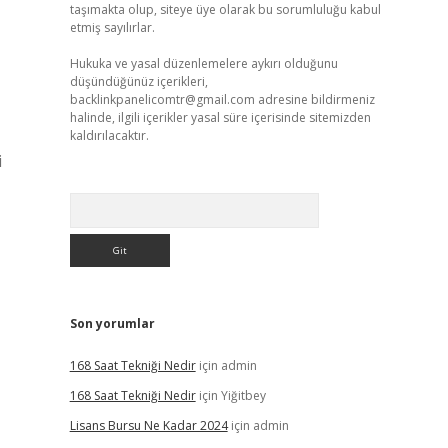
taşımakta olup, siteye üye olarak bu sorumluluğu kabul
etmiş sayılırlar.
Hukuka ve yasal düzenlemelere aykırı olduğunu
düşündüğünüz içerikleri,
backlinkpanelicomtr@gmail.com
adresine bildirmeniz
halinde, ilgili içerikler yasal süre içerisinde sitemizden
kaldırılacaktır.
i
Arama
Son yorumlar
168 Saat Tekniği Nedir
için
admin
168 Saat Tekniği Nedir
için
Yiğitbey
Lisans Bursu Ne Kadar 2024
için
admin