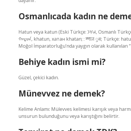
dayanır.
Osmanlıcada kadın ne dem
Hatun veya katun (Eski Türkçe: 𐰴𐰍𐰣‎, Osmanlı Türkçesi: خاتون‎ ‘hatun veya قادین ‘kadın’, Özbekçe: xotin, Moğolca:
ᠬᠠᠲᠤᠨ, khatun, хатан khatan; : ꠈꠣꠔ ꠥꠘ; Türkçe: hatun
Moğol İmparatorluğu’nda yaygın olarak kullanılan 
Behiye kadın ismi mi?
Güzel, çekici kadın.
Münevvez ne demek?
Kelime Anlamı: Mülevves kelimesi karışık veya harman
unsurun bulunduğunu veya karıştığını belirtir.