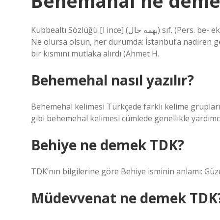
Behemahal ne deme
Kubbealtı Sözlüğü [l ince] (ﺑﻬﻤﻪ ﺣﺎﻝ) sıf. (Pers. be- eki, heme “bütün” ve ar. ḥāl “durum, durum” be-heme-ḥāl ile)
Ne olursa olsun, her durumda: İstanbul’a nadiren ge
bir kısmını mutlaka alırdı (Ahmet H.
Behemehal nasıl yazılır?
Behemehal kelimesi Türkçede farklı kelime gruplar
gibi behemehal kelimesi cümlede genellikle yardımc
Behiye ne demek TDK?
TDK’nın bilgilerine göre Behiye isminin anlamı: Güze
Müdevvenat ne demek TDK