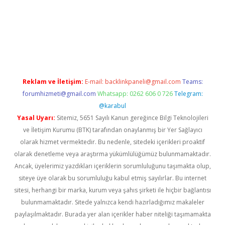
apamıyorum
ilbet yeni giriş
betexper.xyz
elexbet
Reklam ve İletişim:
E-mail:
backlinkpaneli@gmail.com
Teams:
forumhizmeti@gmail.com
Whatsapp: 0262 606 0 726
Telegram:
@karabul
Yasal Uyarı:
Sitemiz, 5651 Sayılı Kanun gereğince Bilgi Teknolojileri
ve İletişim Kurumu (BTK) tarafından onaylanmış bir Yer Sağlayıcı
olarak hizmet vermektedir. Bu nedenle, sitedeki içerikleri proaktif
olarak denetleme veya araştırma yükümlülüğümüz bulunmamaktadır.
Ancak, üyelerimiz yazdıkları içeriklerin sorumluluğunu taşımakta olup,
siteye üye olarak bu sorumluluğu kabul etmiş sayılırlar. Bu internet
sitesi, herhangi bir marka, kurum veya şahıs şirketi ile hiçbir bağlantısı
bulunmamaktadır. Sitede yalnızca kendi hazırladığımız makaleler
paylaşılmaktadır. Burada yer alan içerikler haber niteliği taşımamakta