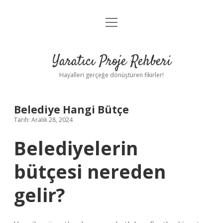
menüyü
Anasayfa
aç
Gizlilik Politikası
Yaratıcı Proje Rehberi
Yasal Uyarı
Hayalleri gerçeğe dönüştüren fikirler!
Hakkımızda
Belediye Hangi Bütçe
Tarih: Aralık 28, 2024
Belediyelerin
bütçesi nereden
gelir?