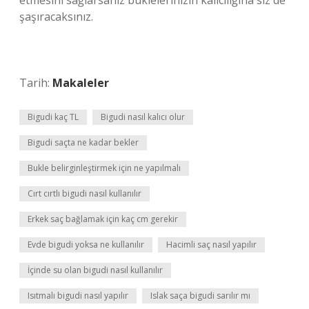
etmesini sağlarsanız buklelerinizin kalıcılığına siz de
şaşıracaksınız.
Tarih:
Makaleler
Bigudi kaç TL
Bigudi nasıl kalıcı olur
Bigudi saçta ne kadar bekler
Bukle belirginleştirmek için ne yapılmalı
Cırt cırtlı bigudi nasıl kullanılır
Erkek saç bağlamak için kaç cm gerekir
Evde bigudi yoksa ne kullanılır
Hacimli saç nasıl yapılır
İçinde su olan bigudi nasıl kullanılır
Isıtmalı bigudi nasıl yapılır
Islak saça bigudi sarılır mı