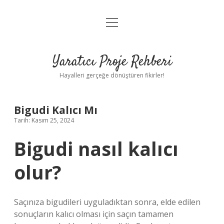
menüyü
Anasayfa
aç
Gizlilik Politikası
Yaratıcı Proje Rehberi
Yasal Uyarı
Hayalleri gerçeğe dönüştüren fikirler!
Hakkımızda
Bigudi Kalıcı Mı
Tarih: Kasım 25, 2024
Bigudi nasıl kalıcı
olur?
Saçınıza bigudileri uyguladıktan sonra, elde edilen
sonuçların kalıcı olması için saçın tamamen