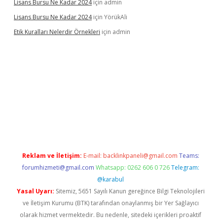
Lisans Bursu Ne Kadar 2024
için
admin
Lisans Bursu Ne Kadar 2024
için
YörükAli
Etik Kuralları Nelerdir Örnekleri
için
admin
mıyorum
ilbet yeni giriş
betexper.xyz
elexbet
Reklam ve İletişim:
E-mail:
backlinkpaneli@gmail.com
Teams:
forumhizmeti@gmail.com
Whatsapp: 0262 606 0 726
Telegram:
@karabul
Yasal Uyarı:
Sitemiz, 5651 Sayılı Kanun gereğince Bilgi Teknolojileri
ve İletişim Kurumu (BTK) tarafından onaylanmış bir Yer Sağlayıcı
olarak hizmet vermektedir. Bu nedenle, sitedeki içerikleri proaktif