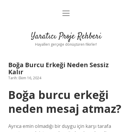
menüyü
Anasayfa
aç
Gizlilik Politikası
Yaratıcı Proje Rehberi
Yasal Uyarı
Hayalleri gerçeğe dönüştüren fikirler!
Hakkımızda
Boğa Burcu Erkeği Neden Sessiz
Kalır
Tarih: Ekim 16, 2024
Boğa burcu erkeği
neden mesaj atmaz?
Ayrıca emin olmadığı bir duygu için karşı tarafa