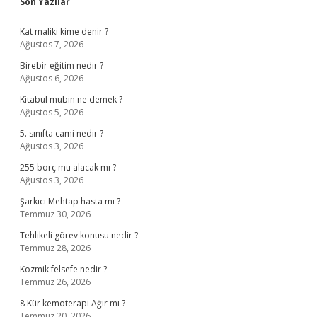
Sidebar
Son Yazılar
Kat maliki kime denir ?
Ağustos 7, 2026
Birebir eğitim nedir ?
Ağustos 6, 2026
Kitabul mubin ne demek ?
Ağustos 5, 2026
5. sınıfta cami nedir ?
Ağustos 3, 2026
255 borç mu alacak mı ?
Ağustos 3, 2026
Şarkıcı Mehtap hasta mı ?
Temmuz 30, 2026
Tehlikeli görev konusu nedir ?
Temmuz 28, 2026
Kozmik felsefe nedir ?
Temmuz 26, 2026
8 Kür kemoterapi Ağır mı ?
Temmuz 20, 2026