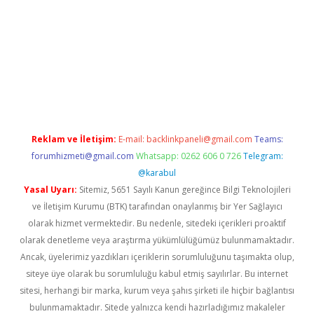
ıyorum
ilbet yeni giriş
betexper.xyz
elexbet
Reklam ve İletişim:
E-mail:
backlinkpaneli@gmail.com
Teams:
forumhizmeti@gmail.com
Whatsapp: 0262 606 0 726
Telegram:
@karabul
Yasal Uyarı:
Sitemiz, 5651 Sayılı Kanun gereğince Bilgi Teknolojileri
ve İletişim Kurumu (BTK) tarafından onaylanmış bir Yer Sağlayıcı
olarak hizmet vermektedir. Bu nedenle, sitedeki içerikleri proaktif
olarak denetleme veya araştırma yükümlülüğümüz bulunmamaktadır.
Ancak, üyelerimiz yazdıkları içeriklerin sorumluluğunu taşımakta olup,
siteye üye olarak bu sorumluluğu kabul etmiş sayılırlar. Bu internet
sitesi, herhangi bir marka, kurum veya şahıs şirketi ile hiçbir bağlantısı
bulunmamaktadır. Sitede yalnızca kendi hazırladığımız makaleler