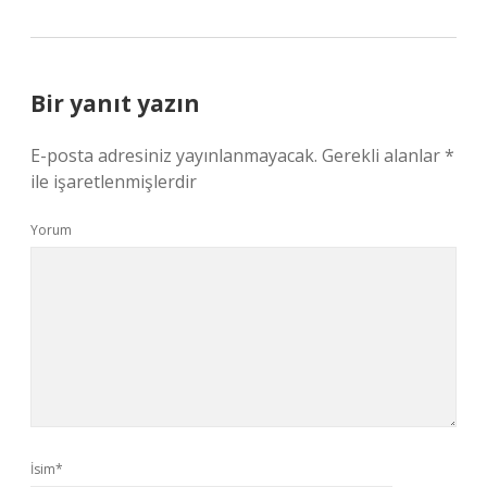
Bir yanıt yazın
E-posta adresiniz yayınlanmayacak.
Gerekli alanlar
*
ile işaretlenmişlerdir
Yorum
İsim*