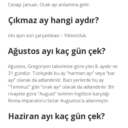
Cevap: Januar, Ocak ayı anlamına gelir.
Çıkmaz ay hangi aydır?
ölü ayın son çarşambası – Vikisözlük.
Ağustos ayı kaç gün çek?
Ağustos, Gregoryen takvimine göre yılın 8. ayıdır ve
31 gündür. Türkçede bu ay “harman ayı” veya “bar
ayı” olarak da adlandırılır. Bazı yerlerde bu ay
“Temmuz” gibi “orak ayı” olarak da adlandırılır. Bir
rivayete göre “August” isminin İngilizce karşılığı
Roma imparatoru Sezar Augustus’a adanmıştır.
Haziran ayı kaç gün çek?