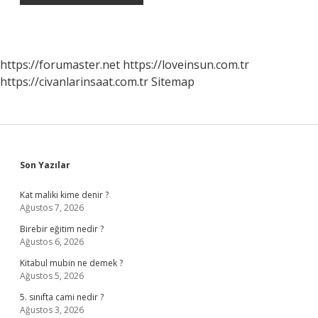
https://forumaster.net
https://loveinsun.com.tr
https://civanlarinsaat.com.tr
Sitemap
Sidebar
Son Yazılar
Kat maliki kime denir ?
Ağustos 7, 2026
Birebir eğitim nedir ?
Ağustos 6, 2026
Kitabul mubin ne demek ?
Ağustos 5, 2026
5. sınıfta cami nedir ?
Ağustos 3, 2026