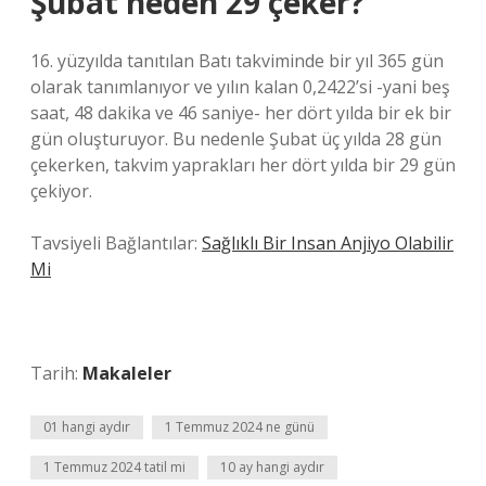
Şubat neden 29 çeker?
16. yüzyılda tanıtılan Batı takviminde bir yıl 365 gün
olarak tanımlanıyor ve yılın kalan 0,2422’si -yani beş
saat, 48 dakika ve 46 saniye- her dört yılda bir ek bir
gün oluşturuyor. Bu nedenle Şubat üç yılda 28 gün
çekerken, takvim yaprakları her dört yılda bir 29 gün
çekiyor.
Tavsiyeli Bağlantılar:
Sağlıklı Bir Insan Anjiyo Olabilir
Mi
Tarih:
Makaleler
01 hangi aydır
1 Temmuz 2024 ne günü
1 Temmuz 2024 tatil mi
10 ay hangi aydır