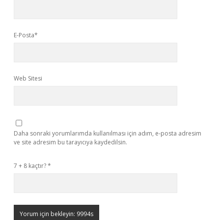
E-Posta*
Web Sitesi
Daha sonraki yorumlarımda kullanılması için adım, e-posta adresim
ve site adresim bu tarayıcıya kaydedilsin.
7 + 8 kaçtır?
*