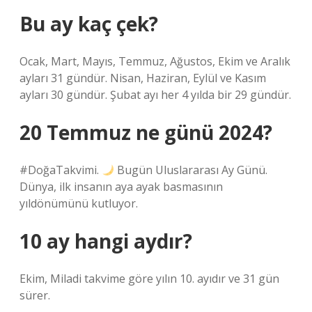
Bu ay kaç çek?
Ocak, Mart, Mayıs, Temmuz, Ağustos, Ekim ve Aralık
ayları 31 gündür. Nisan, Haziran, Eylül ve Kasım
ayları 30 gündür. Şubat ayı her 4 yılda bir 29 gündür.
20 Temmuz ne günü 2024?
#DoğaTakvimi.
Bugün Uluslararası Ay Günü.
Dünya, ilk insanın aya ayak basmasının
yıldönümünü kutluyor.
10 ay hangi aydır?
Ekim, Miladi takvime göre yılın 10. ayıdır ve 31 gün
sürer.