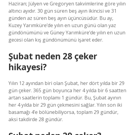
Haziran; Jülyen ve Gregoryen takvimlerine göre yılın
altıncı ayıdır. 30 gün süren beş ayın ikincisi ve 31
günden az süren beş ayın üçüncüsüdür. Bu ay,
Kuzey Yarımküre’de yılın en uzun günü olan yaz
gündönümünü ve Güney Yarımküre’de yılın en uzun
gecesi olan kış gündönümünü işaret eder.
Şubat neden 28 çeker
hikayesi?
Yılın 12 ayından biri olan Şubat, her dört yılda bir 29
gün çeker. 365 gün boyunca her 4 yılda bir 6 saatten
artan saatlerin toplamı 1 gündür. Bu, Şubat ayının
her 4 yılda bir 29 gün çekmesini sağlar. Yılın son iki
basamağı 4’e bölünebiliyorsa, toplam 29 gündür,
aksi takdirde 28 gündür.