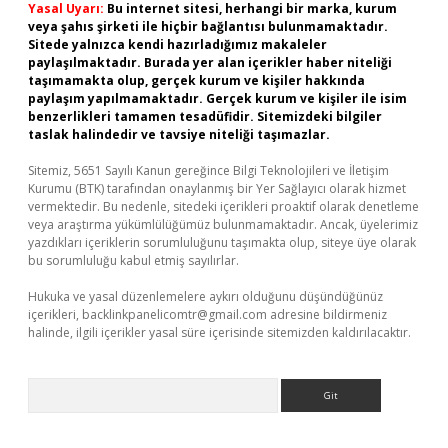
Yasal Uyarı:
Bu internet sitesi, herhangi bir marka, kurum
veya şahıs şirketi ile hiçbir bağlantısı bulunmamaktadır.
Sitede yalnızca kendi hazırladığımız makaleler
paylaşılmaktadır. Burada yer alan içerikler haber niteliği
taşımamakta olup, gerçek kurum ve kişiler hakkında
paylaşım yapılmamaktadır. Gerçek kurum ve kişiler ile isim
benzerlikleri tamamen tesadüfidir. Sitemizdeki bilgiler
taslak halindedir ve tavsiye niteliği taşımazlar.
Sitemiz, 5651 Sayılı Kanun gereğince Bilgi Teknolojileri ve İletişim
Kurumu (BTK) tarafından onaylanmış bir Yer Sağlayıcı olarak hizmet
vermektedir. Bu nedenle, sitedeki içerikleri proaktif olarak denetleme
veya araştırma yükümlülüğümüz bulunmamaktadır. Ancak, üyelerimiz
yazdıkları içeriklerin sorumluluğunu taşımakta olup, siteye üye olarak
bu sorumluluğu kabul etmiş sayılırlar.
Hukuka ve yasal düzenlemelere aykırı olduğunu düşündüğünüz
içerikleri,
backlinkpanelicomtr@gmail.com
adresine bildirmeniz
halinde, ilgili içerikler yasal süre içerisinde sitemizden kaldırılacaktır.
Arama