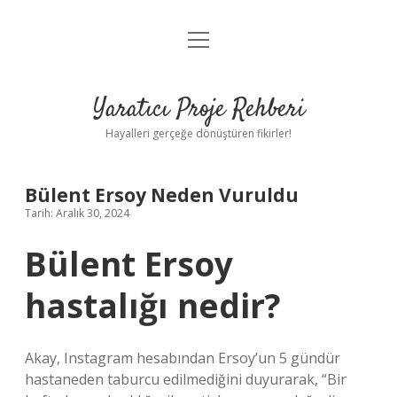
menüyü
Anasayfa
aç
Gizlilik Politikası
Yaratıcı Proje Rehberi
Yasal Uyarı
Hayalleri gerçeğe dönüştüren fikirler!
Hakkımızda
Bülent Ersoy Neden Vuruldu
Tarih: Aralık 30, 2024
Bülent Ersoy
hastalığı nedir?
Akay, Instagram hesabından Ersoy’un 5 gündür
hastaneden taburcu edilmediğini duyurarak, “Bir