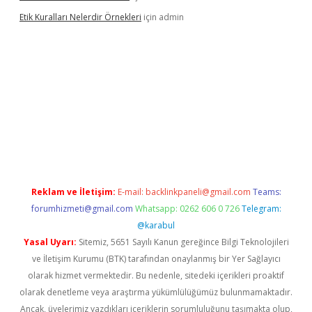
Etik Kuralları Nelerdir Örnekleri
için
admin
amıyorum
ilbet yeni giriş
betexper.xyz
elexbet
Reklam ve İletişim:
E-mail:
backlinkpaneli@gmail.com
Teams:
forumhizmeti@gmail.com
Whatsapp: 0262 606 0 726
Telegram:
@karabul
Yasal Uyarı:
Sitemiz, 5651 Sayılı Kanun gereğince Bilgi Teknolojileri
ve İletişim Kurumu (BTK) tarafından onaylanmış bir Yer Sağlayıcı
olarak hizmet vermektedir. Bu nedenle, sitedeki içerikleri proaktif
olarak denetleme veya araştırma yükümlülüğümüz bulunmamaktadır.
Ancak, üyelerimiz yazdıkları içeriklerin sorumluluğunu taşımakta olup,