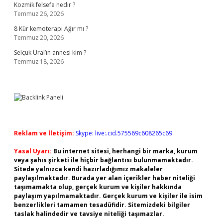
Kozmik felsefe nedir ?
Temmuz 26, 2026
8 Kür kemoterapi Ağır mı ?
Temmuz 20, 2026
Selçuk Ural’ın annesi kim ?
Temmuz 18, 2026
Reklam ve İletişim:
Skype: live:.cid.575569c608265c69
Yasal Uyarı:
Bu internet sitesi, herhangi bir marka, kurum
veya şahıs şirketi ile hiçbir bağlantısı bulunmamaktadır.
Sitede yalnızca kendi hazırladığımız makaleler
paylaşılmaktadır. Burada yer alan içerikler haber niteliği
taşımamakta olup, gerçek kurum ve kişiler hakkında
paylaşım yapılmamaktadır. Gerçek kurum ve kişiler ile isim
benzerlikleri tamamen tesadüfidir. Sitemizdeki bilgiler
taslak halindedir ve tavsiye niteliği taşımazlar.